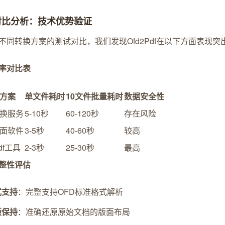
对比分析：技术优势验证
不同转换方案的测试对比，我们发现Ofd2Pdf在以下方面表现突
率对比表
方案
单文件耗时
10文件批量耗时
数据安全性
换服务
5-10秒
60-120秒
存在风险
面软件
3-5秒
40-60秒
较高
Pdf工具
2-3秒
25-30秒
最高
整性评估
式支持
：完整支持OFD标准格式解析
版保持
：准确还原原始文档的版面布局