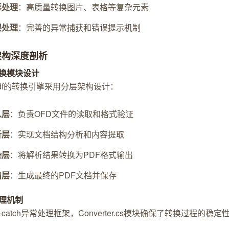
形处理
：高质量转换图片、表格等复杂元素
误处理
：完善的异常捕获和错误提示机制
架构深度剖析
换模块设计
2Pdf的转换引擎采用分层架构设计：
入层
：负责OFD文件的读取和格式验证
析层
：实现文档结构分析和内容提取
染层
：将解析结果转换为PDF格式输出
出层
：生成最终的PDF文档并保存
理机制
y-catch异常处理框架，Converter.cs模块确保了转换过程的稳定