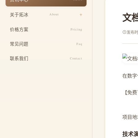
响应式适配
餐饮美食
文
关于拓冰
About
安全与运维
教育培训
设计团队
SEO 基础优化
价格方案
Pricing
医疗健康
发布时间
企业文化
定制功能开发
常见问题
酒店住宿
Faq
发展历程
整合推广服务
联系我们
Contact
荣誉资质
在数字
【免费下
项目地址: 
技术