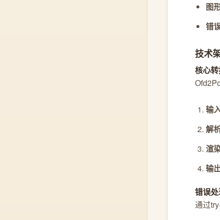
图
错
技术
核心转
Ofd
输
解
渲
输
错误处
通过tr