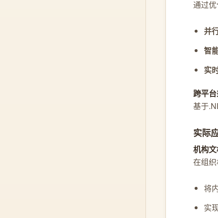
通过优
并
智
实
跨平台
基于.
实际
机构文
在组织
将
实