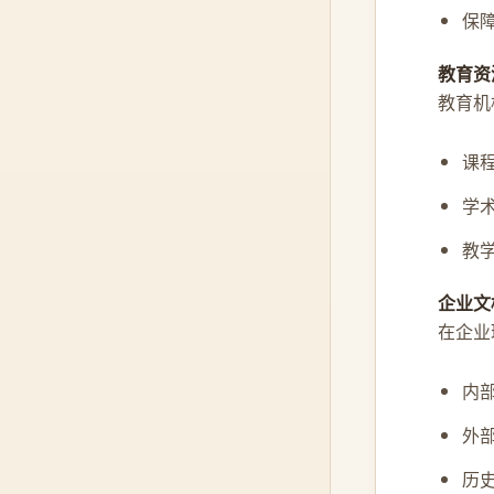
保
教育资
教育机
课
学
教
企业文
在企业
内
外
历