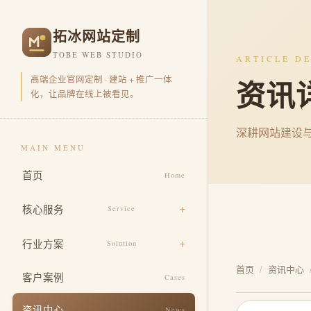
拓冰网站定制
TOBE WEB STUDIO
ARTICLE DE
高端企业官网定制 · 建站 + 推广一体
资讯
化，让品牌在线上被看见。
深耕网站建设
MAIN MENU
首页
Home
核心服务
Service
品牌官网定制
行业方案
Solution
营销型官网开发
首页
/
资讯中心
电商零售
客户案例
Cases
品牌视觉包装
企业集团
资讯中心
News