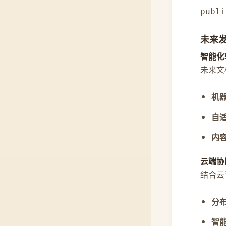
publi
未来
智能化
未来文
机
自
内
云端协
结合云
分
智