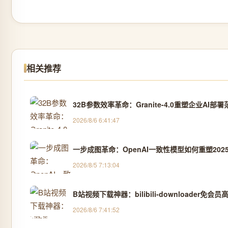
相关推荐
32B参数效率革命：Granite-4.0重塑企业AI部署
2026/8/6 6:41:47
一步成图革命：OpenAI一致性模型如何重塑20
2026/8/5 7:13:04
B站视频下载神器：bilibili-downloader免会
2026/8/6 7:41:52