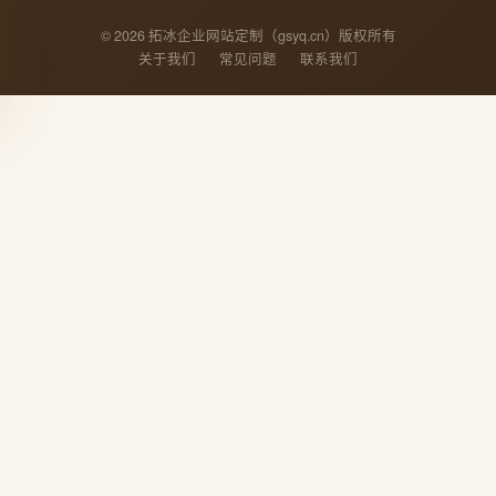
© 2026 拓冰企业网站定制（gsyq.cn）版权所有
关于我们
常见问题
联系我们