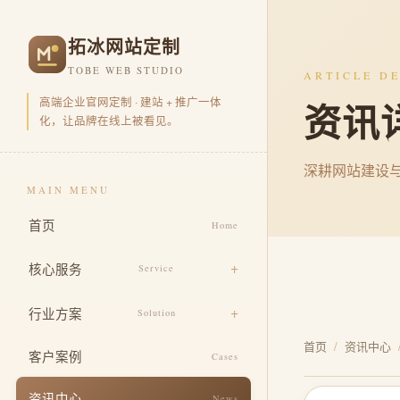
拓冰网站定制
TOBE WEB STUDIO
ARTICLE DE
高端企业官网定制 · 建站 + 推广一体
资讯
化，让品牌在线上被看见。
深耕网站建设
MAIN MENU
首页
Home
核心服务
Service
品牌官网定制
行业方案
Solution
营销型官网开发
首页
/
资讯中心
电商零售
客户案例
Cases
品牌视觉包装
企业集团
资讯中心
News