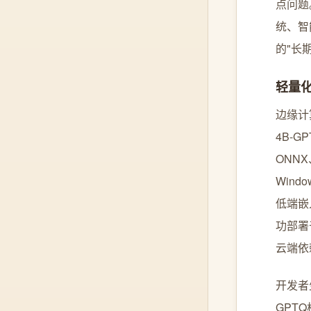
点问题
统、智
的"长
轻量
边缘计
4B-
ONN
Wind
低端嵌
功部署
云端依
开发者
GPT