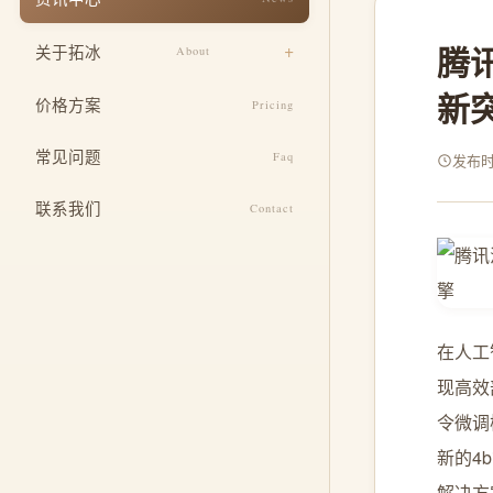
响应式适配
餐饮美食
腾讯
关于拓冰
About
安全与运维
教育培训
新
设计团队
SEO 基础优化
价格方案
Pricing
医疗健康
企业文化
定制功能开发
常见问题
酒店住宿
Faq
发布时间
发展历程
整合推广服务
联系我们
Contact
荣誉资质
在人工
现高效
令微调模
新的4
解决方