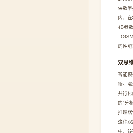
保数学
内。在
4B参
（GS
的性能
双思
智能模
新。混
并行化
的"分
推理器
这种双
中，该