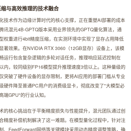
压缩与高效推理的技术融合
化技术作为边缘计算时代的核心支撑，正在重塑AI部署的成本
腾讯混元4B-GPTQ版本采用业界领先的GPTQ量化算法，通
型权重进行4bit精度压缩，在实测环境中实现了显存占用降低
显著效果。在NVIDIA RTX 3060（12GB显存）设备上，该模
畅运行包含复杂逻辑的多轮对话任务，推理响应延迟控制在
ms以内，较同级别FP16模型提升推理速度3倍以上。这种量级的
仅突破了硬件设备的显存限制，更将AI应用的部署门槛从专业
级硬件降至普通PC用户的消费级显卡，彻底改变了"大模型必
高端GPU"的行业认知。
术的核心挑战在于平衡精度损失与性能提升，混元团队通过创
合精度补偿机制解决了这一难题。在模型量化过程中，针对注
制、FeedForward网络等关键模块采用动态精度调整策略，确