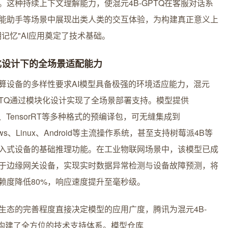
。这种持续上下文理解能力，使混元4B-GPTQ在客服对话系
能助手等场景中展现出类人类的交互体验，为构建真正意义上
期记忆"AI应用奠定了技术基础。
化设计下的全场景适配能力
算设备的多样性要求AI模型具备极强的环境适应能力，混元
GPTQ通过模块化设计实现了全场景部署支持。模型提供
X、TensorRT等多种格式的预编译包，可无缝集成到
ows、Linux、Android等主流操作系统，甚至支持树莓派4B等
入式设备的基础推理功能。在工业物联网场景中，该模型已成
于边缘网关设备，实现实时数据异常检测与设备故障预测，将
赖度降低80%，响应速度提升至毫秒级。
生态的完善程度直接决定模型的应用广度，腾讯为混元4B-
Q构建了全方位的技术支持体系。模型仓库