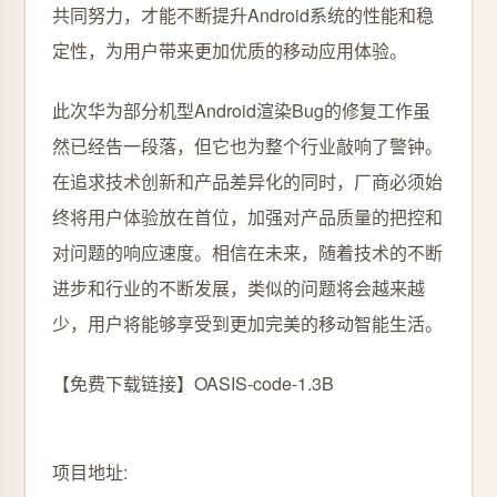
共同努力，才能不断提升Android系统的性能和稳
定性，为用户带来更加优质的移动应用体验。
此次华为部分机型Android渲染Bug的修复工作虽
然已经告一段落，但它也为整个行业敲响了警钟。
在追求技术创新和产品差异化的同时，厂商必须始
终将用户体验放在首位，加强对产品质量的把控和
对问题的响应速度。相信在未来，随着技术的不断
进步和行业的不断发展，类似的问题将会越来越
少，用户将能够享受到更加完美的移动智能生活。
【免费下载链接】OASIS-code-1.3B
项目地址: