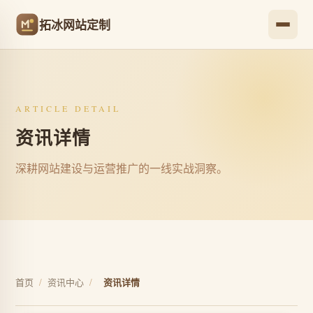
拓冰网站定制
ARTICLE DETAIL
资讯详情
深耕网站建设与运营推广的一线实战洞察。
首页
/
资讯中心
/
资讯详情