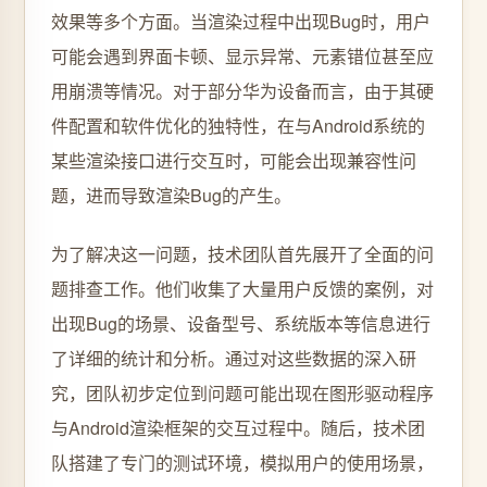
效果等多个方面。当渲染过程中出现Bug时，用户
可能会遇到界面卡顿、显示异常、元素错位甚至应
用崩溃等情况。对于部分华为设备而言，由于其硬
件配置和软件优化的独特性，在与Android系统的
某些渲染接口进行交互时，可能会出现兼容性问
题，进而导致渲染Bug的产生。
为了解决这一问题，技术团队首先展开了全面的问
题排查工作。他们收集了大量用户反馈的案例，对
出现Bug的场景、设备型号、系统版本等信息进行
了详细的统计和分析。通过对这些数据的深入研
究，团队初步定位到问题可能出现在图形驱动程序
与Android渲染框架的交互过程中。随后，技术团
队搭建了专门的测试环境，模拟用户的使用场景，