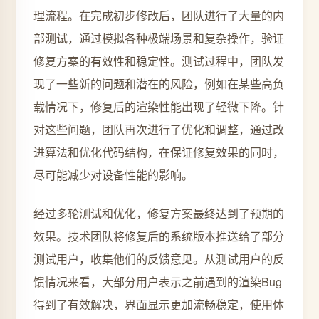
理流程。在完成初步修改后，团队进行了大量的内
部测试，通过模拟各种极端场景和复杂操作，验证
修复方案的有效性和稳定性。测试过程中，团队发
现了一些新的问题和潜在的风险，例如在某些高负
载情况下，修复后的渲染性能出现了轻微下降。针
对这些问题，团队再次进行了优化和调整，通过改
进算法和优化代码结构，在保证修复效果的同时，
尽可能减少对设备性能的影响。
经过多轮测试和优化，修复方案最终达到了预期的
效果。技术团队将修复后的系统版本推送给了部分
测试用户，收集他们的反馈意见。从测试用户的反
馈情况来看，大部分用户表示之前遇到的渲染Bug
得到了有效解决，界面显示更加流畅稳定，使用体