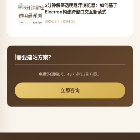
5分钟解密透明悬浮浏览器：如何基于
Electron构建跨窗口交互新范式
2026/8/7 18:04:29
需要建站方案？
免费沟通需求，48 小时出具方案。
立即咨询