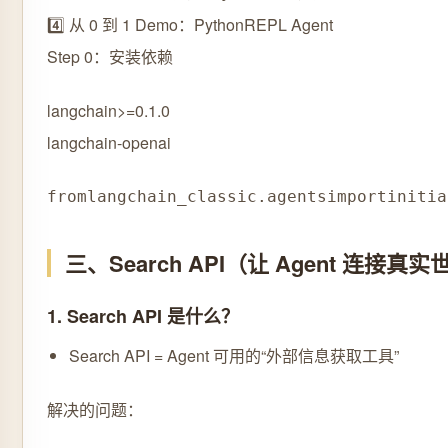
4️⃣ 从 0 到 1 Demo：PythonREPL Agent
Step 0：安装依赖
langchain>=0.1.0
langchain-openai
from
langchain_classic
.
agents
import
initia
三、Search API（让 Agent 连接真
1. Search API 是什么？
Search API = Agent 可用的“外部信息获取工具”
解决的问题：