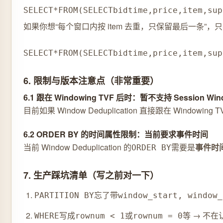
SELECT
*
FROM
(
SELECT
bidtime
,
price
,
item
,
sup
如果你想“每个窗口内按 item 去重，只保留最后一条”，只要
SELECT
*
FROM
(
SELECT
bidtime
,
price
,
item
,
sup
6. 限制与版本注意点（非常重要）
6.1 跟在 Windowing TVF 后时：暂不支持 Session Win
目前如果 Window Deduplication 直接跟在 Windowing
6.2 ORDER BY 的时间属性限制：当前要求事件时间
当前 Window Deduplication 的
需要是
事件时间
ORDER BY
7. 生产踩坑清单（写之前对一下）
忘了带
PARTITION BY
window_start, window_
写成
或
等 → 不在认可
WHERE
rownum < 1
rownum = 0