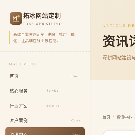
拓冰网站定制
TOBE WEB STUDIO
ARTICLE DE
高端企业官网定制 · 建站 + 推广一体
资讯
化，让品牌在线上被看见。
深耕网站建设
MAIN MENU
首页
Home
核心服务
Service
品牌官网定制
行业方案
Solution
营销型官网开发
首页
/
资讯中心
电商零售
客户案例
Cases
品牌视觉包装
企业集团
资讯中心
News