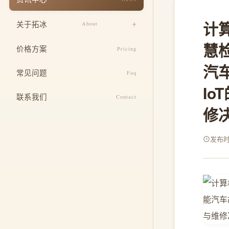
响应式适配
餐饮美食
计算
关于拓冰
About
安全与运维
教育培训
慧检
设计团队
SEO 基础优化
价格方案
Pricing
医疗健康
汽
企业文化
定制功能开发
常见问题
酒店住宿
Faq
发展历程
整合推广服务
Io
联系我们
Contact
荣誉资质
修
发布时间