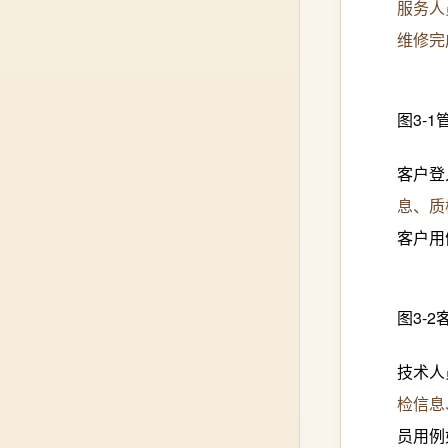
服务人
维修完
图3-
客户
登
息、质
客户
用
图3-
2
技术人
检信息
员
用例