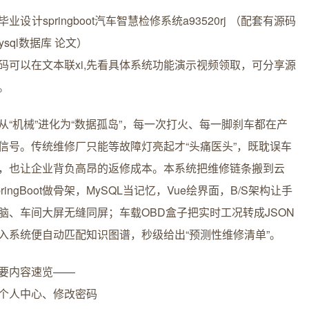
业设计springboot汽车智慧检修系统a93520rj （配套有源码
ysql数据库 论文）
码可以在文本联xi,先看具体系统功能演示视频领取，可分享源
。
从“机械”进化为“数据孤岛”，每一次打火、每一脚刹车都在产
信号。传统维修厂只能等故障灯亮起才“头痛医头”，既耽误车
，也让企业背负高昂的返修成本。本系统把维修链条搬到云
ringBoot做骨架，MySQL当记忆，Vue绘界面，B/S架构让手
脑、车间大屏无缝同屏；车载OBD盒子把实时工况转成JSON
入系统便自动匹配知识图谱，秒级给出“预测性维修清单”。
要内容速览——
个人中心、修改密码