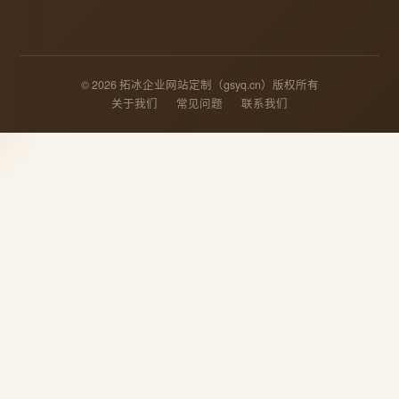
© 2026 拓冰企业网站定制（gsyq.cn）版权所有
关于我们
常见问题
联系我们