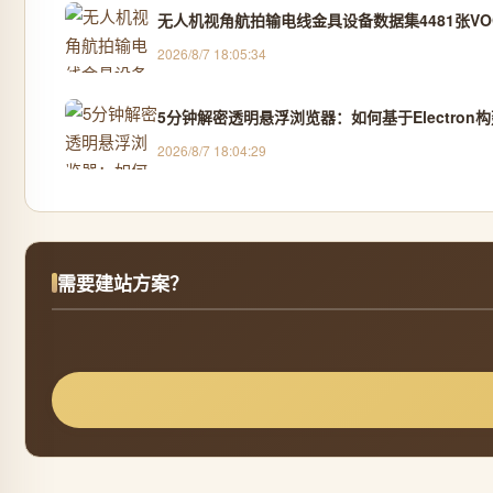
无人机视角航拍输电线金具设备数据集4481张VOC
2026/8/7 18:05:34
5分钟解密透明悬浮浏览器：如何基于Electro
2026/8/7 18:04:29
需要建站方案？