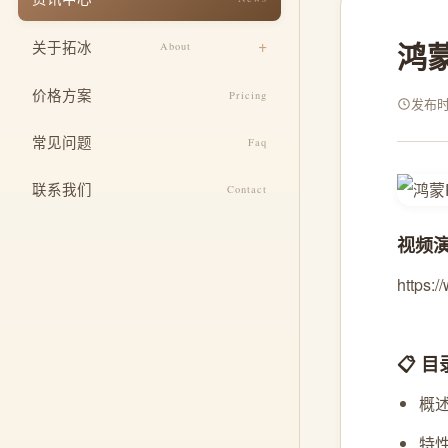
响应式适配
餐饮美食
鸿蒙
关于拓冰
About
安全与运维
教育培训
设计团队
SEO 基础优化
价格方案
Pricing
医疗健康
发布时间
企业文化
定制功能开发
常见问题
酒店住宿
Faq
发展历程
整合推广服务
联系我们
Contact
荣誉资质
视频
https:
📋 目
概
特