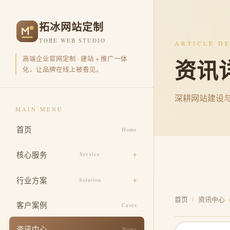
拓冰网站定制
TOBE WEB STUDIO
ARTICLE DE
高端企业官网定制 · 建站 + 推广一体
资讯
化，让品牌在线上被看见。
深耕网站建设
MAIN MENU
首页
Home
核心服务
Service
品牌官网定制
行业方案
Solution
营销型官网开发
首页
/
资讯中心
电商零售
客户案例
Cases
品牌视觉包装
企业集团
资讯中心
News