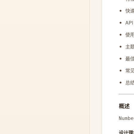
快
AP
使
主
最
常
总
概述
Numbe
设计理