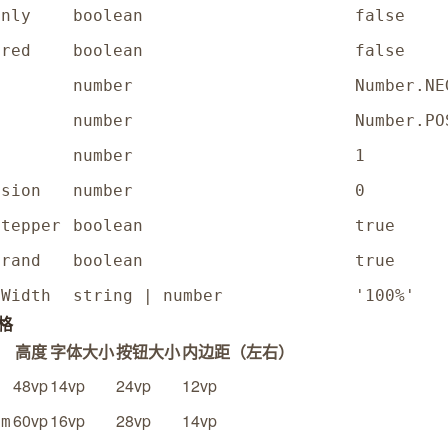
only
boolean
false
ired
boolean
false
number
Number.NE
number
Number.PO
number
1
ision
number
0
Stepper
boolean
true
Brand
boolean
true
tWidth
string | number
'100%'
格
高度
字体大小
按钮大小
内边距（左右）
48vp
14vp
24vp
12vp
l
60vp
16vp
28vp
14vp
um