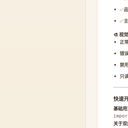
✅
✅
🎨 视
正
错
禁
只
快速
基础用
impor
关于双