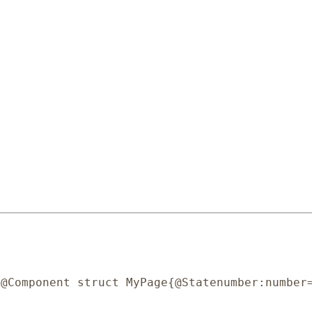
 @Component struct MyPage
{
@State
number
:
number