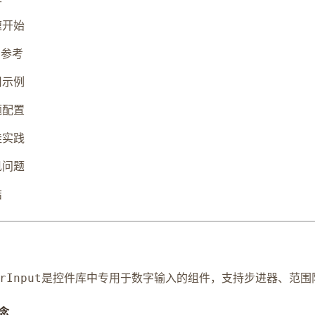
速开始
I 参考
用示例
题配置
佳实践
见问题
结
是控件库中专用于数字输入的组件，支持步进器、范围
rInput
念