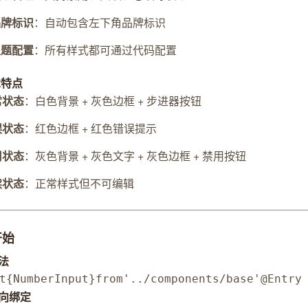
品牌标识
：自动包含左下角品牌标识
主题配置
：所有样式都可通过代码配置
觉特点
常状态
：白色背景 + 灰色边框 + 步进器按钮
误状态
：红色边框 + 红色错误提示
用状态
：灰色背景 + 灰色文字 + 灰色边框 + 禁用按钮
读状态
：正常样式但不可编辑
开始
法
t
{
NumberInput
}
from
'../components/base'
@Entry
向绑定