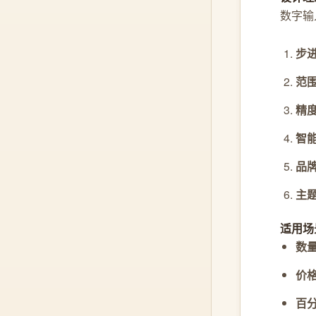
数字输
步
范
精
智
品
主
适用场
数
价
百