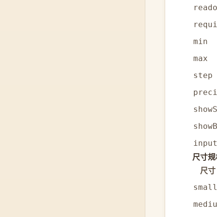
read
requ
min
max
step
prec
show
show
inpu
尺寸规
尺寸
smal
medi