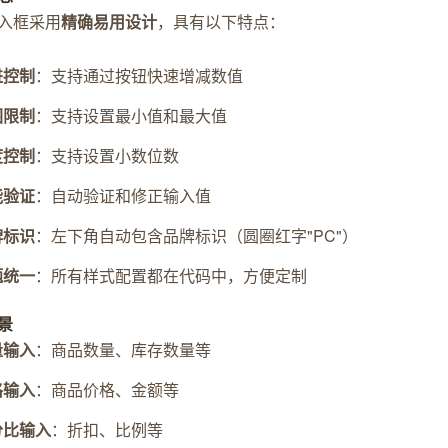
入框采用
精确易用设计
，具有以下特点：
进控制
：支持通过按钮快速增减数值
围限制
：支持设置最小值和最大值
度控制
：支持设置小数位数
能验证
：自动验证和修正输入值
牌标识
：左下角自动包含品牌标识（圆圈红字"PC"）
题统一
：所有样式配置都在代码中，方便定制
景
量输入
：商品数量、库存数量等
格输入
：商品价格、金额等
分比输入
：折扣、比例等