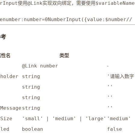
使用
实现双向绑定，需要使用
rInput
@Link
$variableName
e
number
:
number
=
0
NumberInput
(
{
value
:
$
number
//
参考
属性名
类型
-
e
@Link number
eholder
string
'请输入数字
l
string
''
string
''
rMessage
string
''
tSize
'small' | 'medium' | 'large'
'medium'
bled
boolean
false