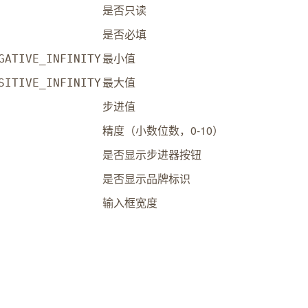
是否只读
是否必填
最小值
GATIVE_INFINITY
最大值
SITIVE_INFINITY
步进值
精度（小数位数，0-10）
是否显示步进器按钮
是否显示品牌标识
输入框宽度