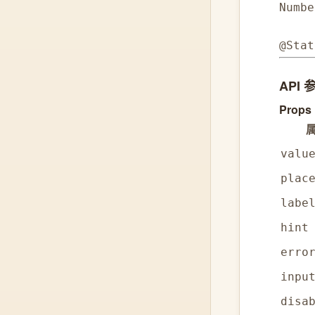
Numbe
@Stat
API 
Props
valu
plac
labe
hint
erro
inpu
disa