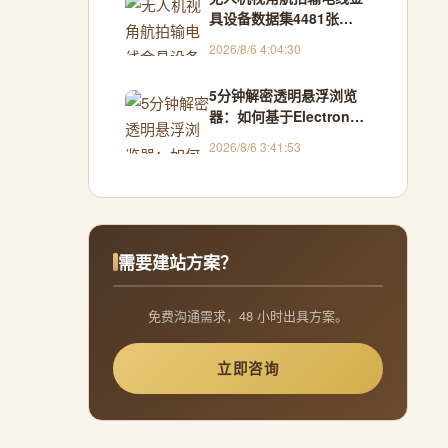
具设备数据集4481张
VOC+YOLO格式
2026/8/6 4:04:30
5分钟解密透明悬浮浏览
器：如何基于Electron构
建跨窗口交互新范式
2026/8/6 3:41:53
需要建站方案？
免费沟通需求，48 小时出具方案。
立即咨询