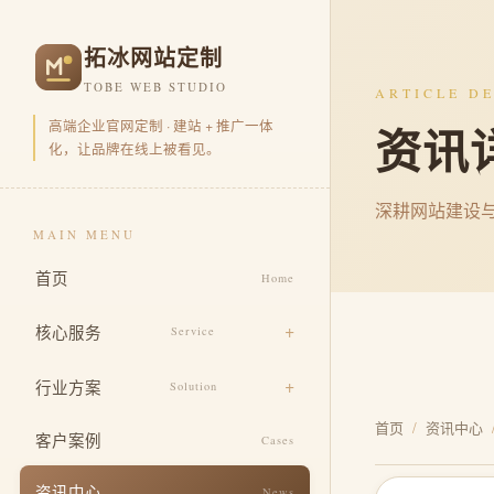
拓冰网站定制
TOBE WEB STUDIO
ARTICLE DE
高端企业官网定制 · 建站 + 推广一体
资讯
化，让品牌在线上被看见。
深耕网站建设
MAIN MENU
首页
Home
核心服务
Service
品牌官网定制
行业方案
Solution
营销型官网开发
首页
/
资讯中心
电商零售
客户案例
Cases
品牌视觉包装
企业集团
资讯中心
News