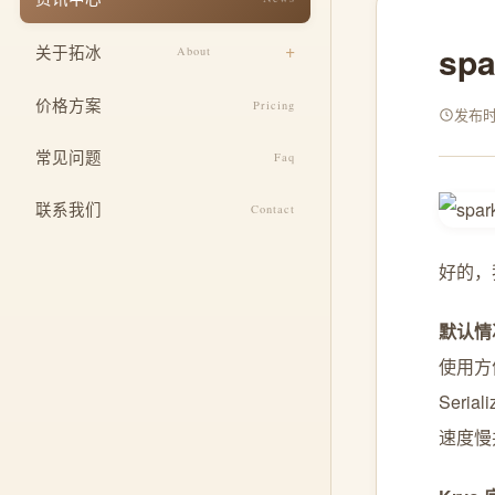
响应式适配
餐饮美食
sp
关于拓冰
About
安全与运维
教育培训
设计团队
SEO 基础优化
价格方案
Pricing
医疗健康
发布时间
企业文化
定制功能开发
常见问题
酒店住宿
Faq
发展历程
整合推广服务
联系我们
Contact
荣誉资质
好的，我
默认情况
使用方
Seri
速度慢