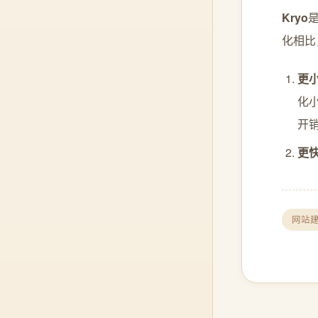
Kryo
是
化相比
更
化
开销
更
网站