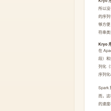
Kryo
所以没
的序列
够方便
符串类型
Kryo
在 Ap
段）和
列化（
序列化
Spar
而，这
的速度