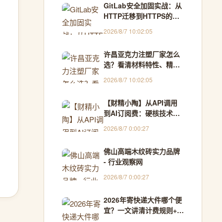
GitLab安全加固实战：从
HTTP迁移到HTTPS的完
整配置与排坑指南
2026/8/7 10:02:05
许昌亚克力注塑厂家怎么
选？看清材料特性、精度
要求、模具投入和量产稳
2026/8/7 10:02:05
定性 - 中国品牌企业观察
网
【财精小陶】从API调用
到AI订阅费：硬核技术团
队，别让“糊涂账”拖垮你
2026/8/7 0:00:27
的研发流！
佛山高端木纹砖实力品牌
- 行业观察网
2026/8/7 0:00:27
2026年寄快递大件哪个便
宜？一文讲清计费规则+省
钱攻略 - 快递物流资讯