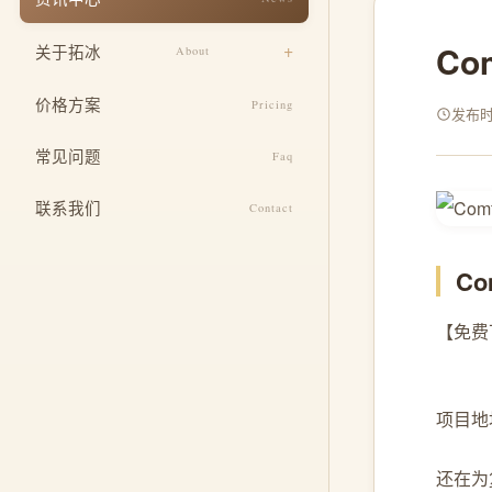
响应式适配
餐饮美食
Co
关于拓冰
About
安全与运维
教育培训
设计团队
SEO 基础优化
价格方案
Pricing
医疗健康
发布时间
企业文化
定制功能开发
常见问题
酒店住宿
Faq
发展历程
整合推广服务
联系我们
Contact
荣誉资质
Co
【免费下
项目地址: 
还在为