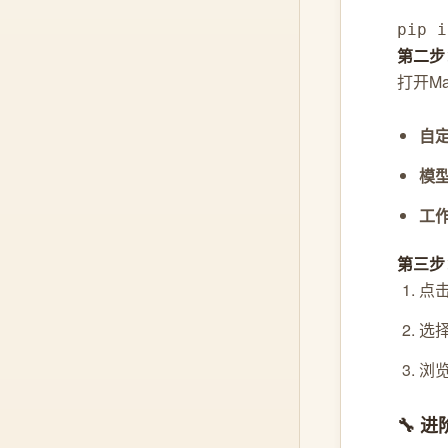
pip i
第二步
打开M
自
模
工
第三步
点击
选择
浏览
🔧 