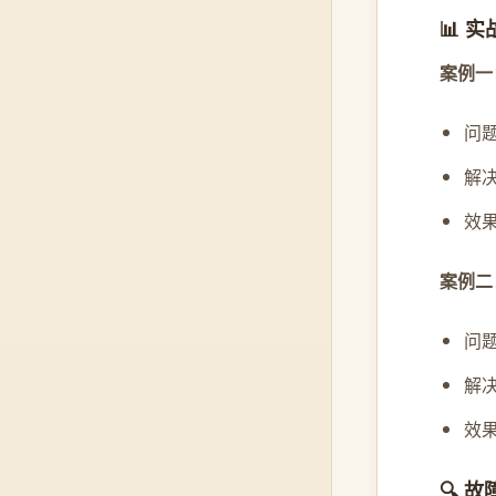
📊 
案例一
问
解
效
案例二
问
解决
效
🔍 