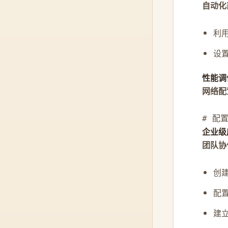
自动化
利
设
性能调
网络配
# 配置
企业级
团队协
创
配
建