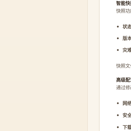
智能快
快照功能
状
版
灾
快照文
高级配
通过修改
网
安
下