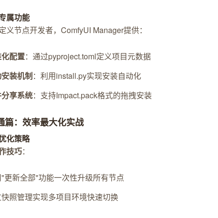
专属功能
义节点开发者，ComfyUI Manager提供：
准化配置
：通过pyproject.toml定义项目元数据
动安装机制
：利用install.py实现安装自动化
件分享系统
：支持Impact.pack格式的拖拽安装
精通篇：效率最大化实战
优化策略
作技巧
：
用"更新全部"功能一次性升级所有节点
过快照管理实现多项目环境快速切换