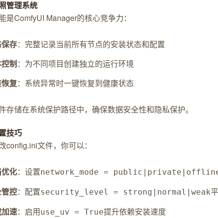
照管理系统
是ComfyUI Manager的核心竞争力：
态保存
：完整记录当前所有节点的安装状态和配置
本控制
：为不同项目创建独立的运行环境
难恢复
：系统异常时一键恢复到健康状态
件存储在系统保护路径中，确保数据安全性和隐私保护。
置技巧
config.ini文件，你可以：
络优化
：设置
network_mode = public|private|offlin
全管控
：配置
security_level = strong|normal|weak
载加速
：启用
提升依赖安装速度
use_uv = True