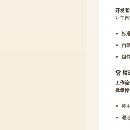
开发者
对于自定
标
自
组
🏆 
工作流
批量操
使
通