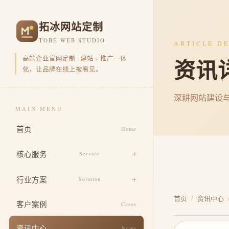
拓冰网站定制
TOBE WEB STUDIO
ARTICLE DE
高端企业官网定制 · 建站 + 推广一体
资讯
化，让品牌在线上被看见。
深耕网站建设
MAIN MENU
首页
Home
核心服务
Service
品牌官网定制
行业方案
Solution
营销型官网开发
首页
/
资讯中心
电商零售
客户案例
Cases
品牌视觉包装
企业集团
资讯中心
News