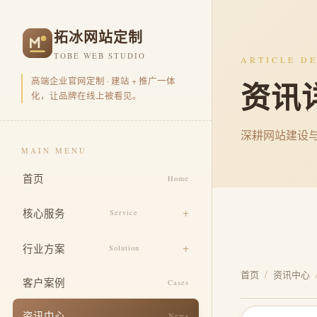
拓冰网站定制
TOBE WEB STUDIO
ARTICLE DE
高端企业官网定制 · 建站 + 推广一体
资讯
化，让品牌在线上被看见。
深耕网站建设
MAIN MENU
首页
Home
核心服务
Service
品牌官网定制
行业方案
Solution
营销型官网开发
首页
/
资讯中心
电商零售
客户案例
Cases
品牌视觉包装
企业集团
资讯中心
News