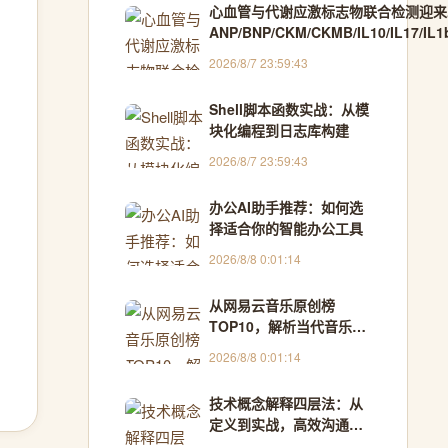
心血管与代谢应激标志物联合检测迎来
ANP/BNP/CKM/CKMB/IL10/IL17/IL
九因子Panel正式发布
2026/8/7 23:59:43
Shell脚本函数实战：从模
块化编程到日志库构建
2026/8/7 23:59:43
办公AI助手推荐：如何选
择适合你的智能办公工具
2026/8/8 0:01:14
从网易云音乐原创榜
TOP10，解析当代音乐创
作趋势与聆听方法
2026/8/8 0:01:14
技术概念解释四层法：从
定义到实战，高效沟通与
团队共识构建