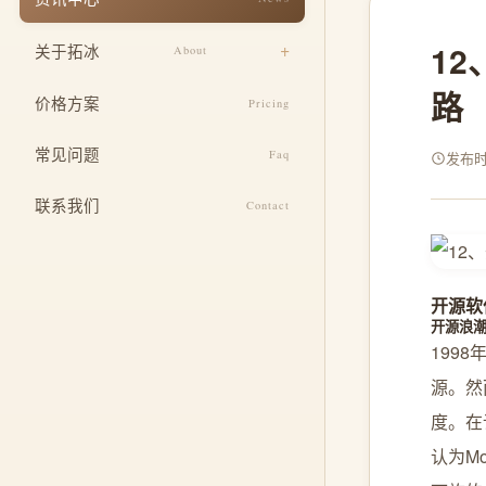
响应式适配
餐饮美食
1
关于拓冰
About
安全与运维
教育培训
路
设计团队
SEO 基础优化
价格方案
Pricing
医疗健康
企业文化
定制功能开发
常见问题
酒店住宿
Faq
发布时间
发展历程
整合推广服务
联系我们
Contact
荣誉资质
开源软
开源浪
1998
源。然
度。在
认为M