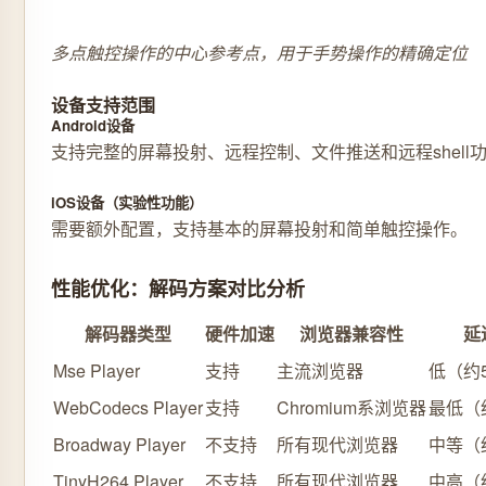
多点触控操作的中心参考点，用于手势操作的精确定位
设备支持范围
Android设备
支持完整的屏幕投射、远程控制、文件推送和远程shell
iOS设备（实验性功能）
需要额外配置，支持基本的屏幕投射和简单触控操作。
性能优化：解码方案对比分析
解码器类型
硬件加速
浏览器兼容性
延
Mse Player
支持
主流浏览器
低（约5
WebCodecs Player
支持
Chromium系浏览器
最低（约
Broadway Player
不支持
所有现代浏览器
中等（约
TinyH264 Player
不支持
所有现代浏览器
中高（约