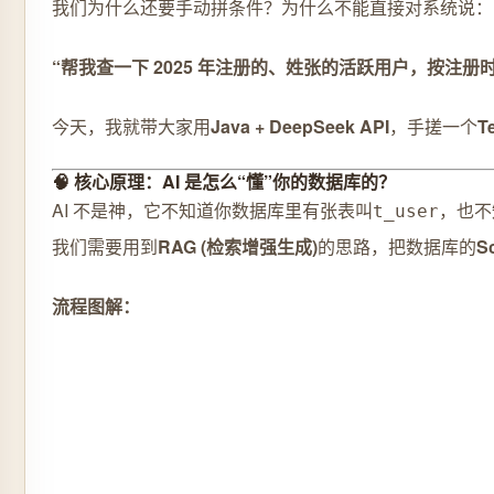
我们为什么还要手动拼条件？为什么不能直接对系统说：
“帮我查一下 2025 年注册的、姓张的活跃用户，按注册
今天，我就带大家用
Java + DeepSeek API
，手搓一个
T
🧠 核心原理：AI 是怎么“懂”你的数据库的？
AI 不是神，它不知道你数据库里有张表叫
，也不
t_user
我们需要用到
RAG (检索增强生成)
的思路，把数据库的
S
流程图解：