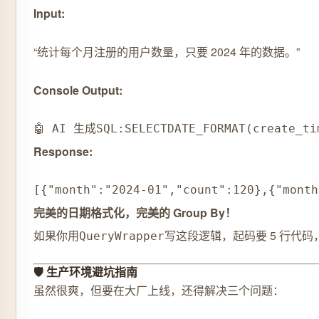
Input:
“统计每个月注册的用户数量，只要 2024 年的数据。”
Console Output:
🤖 AI 生成
SQL
:
SELECT
DATE_FORMAT
(
create_ti
Response:
[
{
"month"
:
"2024-01"
,
"count"
:
120
}
,
{
"month
完美的日期格式化，完美的 Group By！
如果你用
写这段逻辑，起码要 5 行代码
QueryWrapper
🛡️ 生产环境避坑指南
虽然很爽，但要在大厂上线，还得解决三个问题：