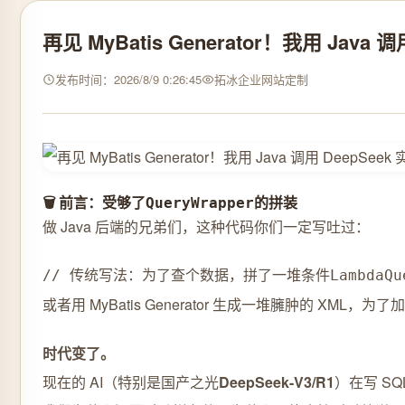
再见 MyBatis Generator！我用 Java 
发布时间：2026/8/9 0:26:45
拓冰企业网站定制
🗑️ 前言：受够了
的拼装
QueryWrapper
做 Java 后端的兄弟们，这种代码你们一定写吐过：
// 传统写法：为了查个数据，拼了一堆条件
LambdaQu
或者用 MyBatis Generator 生成一堆臃肿的 XML
时代变了。
现在的 AI（特别是国产之光
DeepSeek-V3/R1
）在写 S