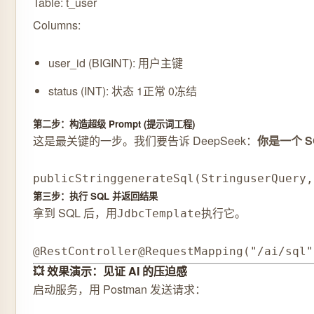
Table: t_user
Columns:
user_id (BIGINT): 用户主键
status (INT): 状态 1正常 0冻结
第二步：构造超级 Prompt (提示词工程)
这是最关键的一步。我们要告诉 DeepSeek：
你是一个 S
public
String
generateSql
(
String
userQuery
,
第三步：执行 SQL 并返回结果
拿到 SQL 后，用
执行它。
JdbcTemplate
@RestController
@RequestMapping
(
"/ai/sql"
💥 效果演示：见证 AI 的压迫感
启动服务，用 Postman 发送请求：