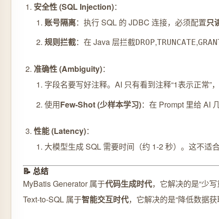
安全性 (SQL Injection)
：
账号隔离
：执行 SQL 的 JDBC 连接，必须配置
只读
规则拦截
：在 Java 层拦截
,
,
DROP
TRUNCATE
GRAN
准确性 (Ambiguity)
：
字段名要写好注释。AI 只有看到注释“1表示正常”
使用
Few-Shot (少样本学习)
：在 Prompt 里给
性能 (Latency)
：
大模型生成 SQL 需要时间（约 1-2 秒）。这不
📝 总结
MyBatis Generator 属于
代码生成时代
，它解决的是“少写
Text-to-SQL 属于
智能交互时代
，它解决的是“降低数据获