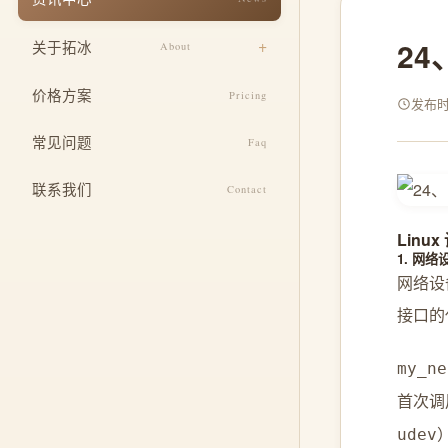
响应式适配
餐饮美食
24
关于拓冰
About
安全与运维
教育培训
设计团队
SEO 基础优化
价格方案
Pricing
医疗健康
发布时间
企业文化
定制功能开发
常见问题
酒店住宿
Faq
发展历程
整合推广服务
联系我们
Contact
荣誉资质
Lin
1. 网
网络设
接口的
my_ne
首次调
udev