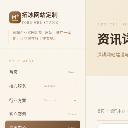
拓冰网站定制
TOBE WEB STUDIO
ARTICLE DE
高端企业官网定制 · 建站 + 推广一体
资讯
化，让品牌在线上被看见。
深耕网站建设
MAIN MENU
首页
Home
核心服务
Service
品牌官网定制
行业方案
Solution
营销型官网开发
首页
/
资讯中心
电商零售
客户案例
Cases
品牌视觉包装
企业集团
资讯中心
News