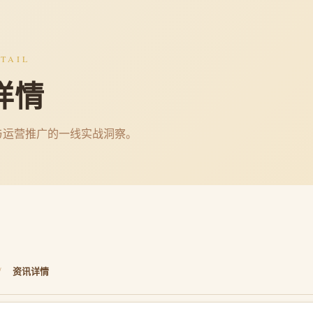
TAIL
详情
与运营推广的一线实战洞察。
/
资讯详情