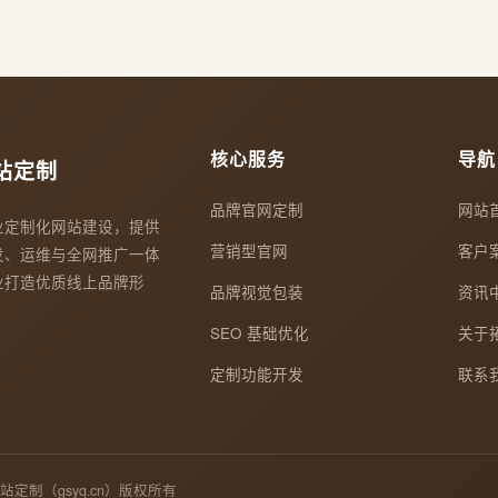
核心服务
导航
站定制
品牌官网定制
网站
业定制化网站建设，提供
营销型官网
客户
发、运维与全网推广一体
业打造优质线上品牌形
品牌视觉包装
资讯
SEO 基础优化
关于
定制功能开发
联系
网站定制（gsyq.cn）版权所有