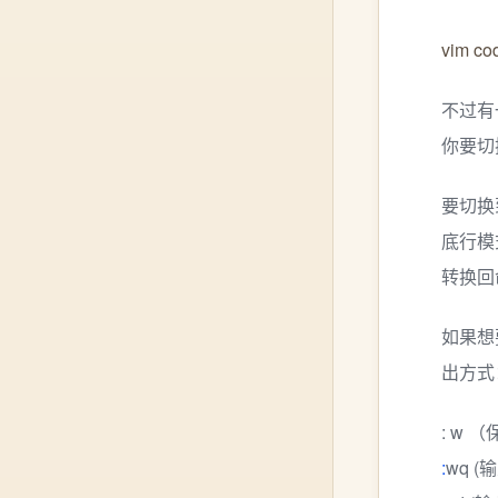
vim co
不过有
你要切
要切换
底行模
转换回
如果想
出方式
: w 
:
wq (