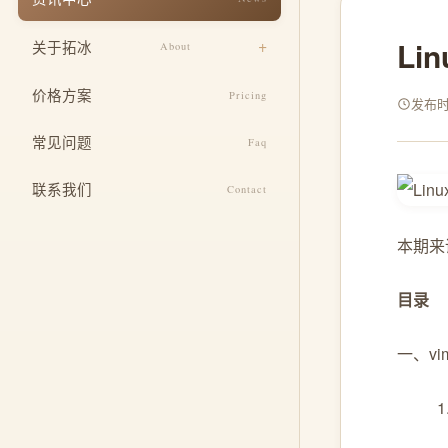
响应式适配
餐饮美食
Li
关于拓冰
About
安全与运维
教育培训
设计团队
SEO 基础优化
价格方案
Pricing
医疗健康
发布时间
企业文化
定制功能开发
常见问题
酒店住宿
Faq
发展历程
整合推广服务
联系我们
Contact
荣誉资质
本期来
目录
一、v