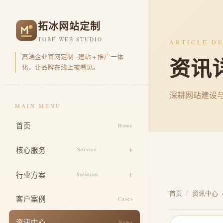
拓冰网站定制
TOBE WEB STUDIO
ARTICLE DE
高端企业官网定制 · 建站 + 推广一体
资讯
化，让品牌在线上被看见。
深耕网站建设
MAIN MENU
首页
Home
核心服务
Service
品牌官网定制
行业方案
Solution
营销型官网开发
首页
/
资讯中心
电商零售
客户案例
Cases
品牌视觉包装
企业集团
资讯中心
News