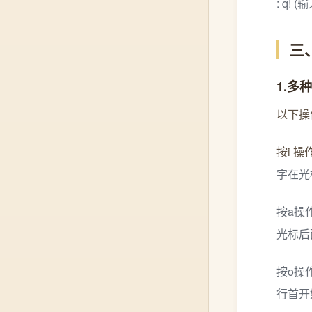
: q! 
三
1.多
以下操
按i 操
字在光
按a操
光标后
按o操
行首开