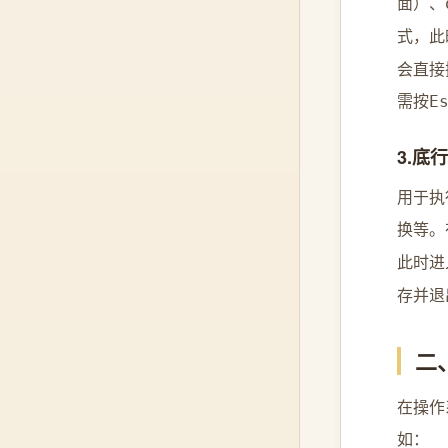
面）、
式，此
会直接
需按
E
3.底行
用于执
换等。
此时进
存并退
二
在操作
如：