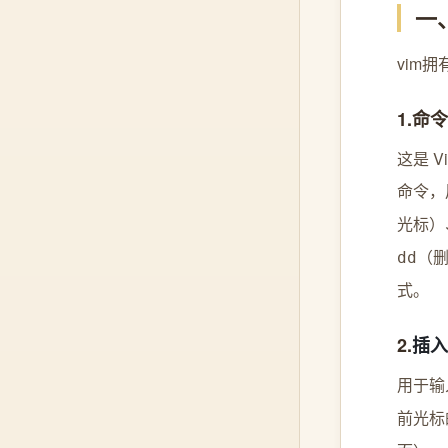
一
vim
1.命
这是 
命令，
光标）
（
dd
式。
2.
插⼊模
用于输
前光标