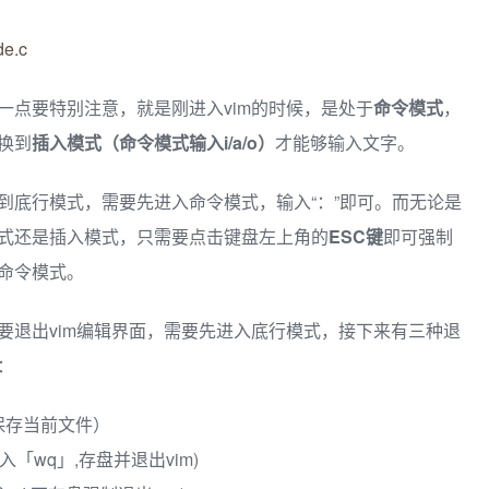
de.c
⼀点要特别注意，就是刚进⼊vim的时候，是处于
命令模式
，
换到
插⼊模式（命令模式输入i/a/o）
才能够输⼊⽂字。
到底行模式，需要先进入命令模式，输入“：”即可。而无论是
式还是插入模式，只需要点击键盘左上角的
ESC键
即可强制
命令模式。
要退出vim编辑界面，需要先进入底行模式，接下来有三种退
：
（保存当前⽂件）
输⼊「wq」,存盘并退出vim)