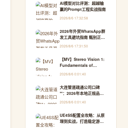
AI模型对比评测：超越输
赢的Prompt工程实战指南
2026/8/6 17:32:58
2026年外贸WhatsApp群
发工具避坑指南 甄别正规
服务商与违规脚本 解读封
2026/8/6 17:31:50
号诱因及触发机制 附跨境
魔方选型参考 - 产业观察
【MV】Stereo Vision 1:
报
Fundamentals of
Multiple View Geometry
2026/8/6 0:01:40
大连管道疏通公司口碑
**：2026年本地正规品牌
综合对比与推荐 - 园子一
2026/8/6 0:01:40
号
UE4SS配置全攻略：从原
理到实战，打造稳定游戏
Mod开发环境