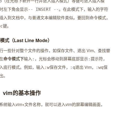
（在光标下新开一行并进入插入模式）等键可进入插入模
o
时左下角会显示
。在此模式下，输入的字符
-- INSERT --
插入到文档中，与普通文本编辑软件类似。要回到命令模式，
键。
sc
模式（Last Line Mode）
行一些针对整个文件的操作，如保存文件、退出 Vim、查找替
在
命令模式下
输入
，光标会移动到屏幕底部显示
提示符，
:
:
入底行模式。例如，输入
保存文件，
退出 Vim，
保
:w
:q
:wq
出。
、vim的基本操作
系统输入vim+文件名称，就可以进入vim的屏幕编辑画面，