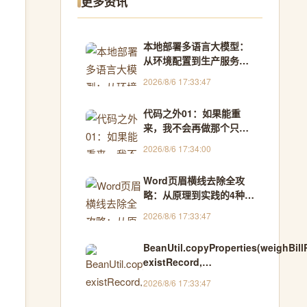
更多资讯
本地部署多语言大模型：
从环境配置到生产服务的
完整工程指南
2026/8/6 17:33:47
代码之外01：如果能重
来，我不会再做那个只会
埋头写代码的人
2026/8/6 17:34:00
Word页眉横线去除全攻
略：从原理到实践的4种高
效方法
2026/8/6 17:33:47
BeanUtil.copyProperties(weighBill
existRecord,
CopyOptions.create().setIgnoreNull
2026/8/6 17:33:47