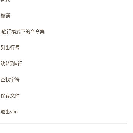
6.撤销
im底行模式下的命令集
1.列出行号
2.跳转到#行
3.查找字符
4.保存文件
.退出vim