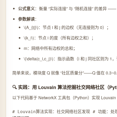
公式意义
：衡量 “实际连接” 与 “随机连接” 的差异
参数解读
：
\(A_{ij}\)：节点 i 和 j 的边权（无连接则为 0）；
\(k_i\)：节点 i 的度（所有边权之和）；
m：网络中所有边权的总和；
\(\delta(c_i,c_j)\)：指示函数（i 和 j 同社区则为
简单来说，模块度 Q 就像 “社区质量分”——Q 值在 0.3
🔍 实践：用 Louvain 算法挖掘社交网络社区（Py
以下代码基于 NetworkX 工具包（Python）实现 L
# Louvain算法实现：社交网络社区发现 # 功能：处理无向加权网络，