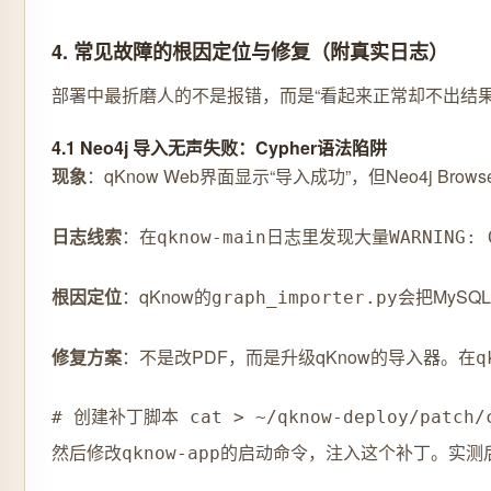
4. 常见故障的根因定位与修复（附真实日志）
部署中最折磨人的不是报错，而是“看起来正常却不出结
4.1 Neo4j 导入无声失败：Cypher语法陷阱
现象
：qKnow Web界面显示“导入成功”，但Neo4j Bro
日志线索
：在
日志里发现大量
qknow-main
WARNING: 
根因定位
：qKnow的
会把MySQ
graph_importer.py
修复方案
：不是改PDF，而是升级qKnow的导入器。在
q
# 创建补丁脚本 cat > ~/qknow-deploy/patch/cyp
然后修改
的启动命令，注入这个补丁。实测后
qknow-app