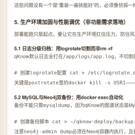
这些问题没有一个是“重装一遍就能好”的，必须像侦探
5. 生产环境加固与性能调优（非功能需求落地）
部署能跑只是起点，要让它在生产环境扛住压力、防住风险
5.1 日志分级归档：用logrotate切割而非rm -rf
qKnow默认日志全打在
，不切割
/app/logs/app.log
# 创建logrotate配置 cat > /etc/logrotate.d/
关键是
里的
——
postrotate
docker kill -s USR1
5.2 MySQL与Neo4j双备份：用docker exec自动化
备份不能只靠
，因为qKnow的图谱状态是M
mysqldump
# 创建备份脚本 cat > ~/qknow-deploy/backup.s
注意
必须在Neo4j容器内执行，且
neo4j-admin dump