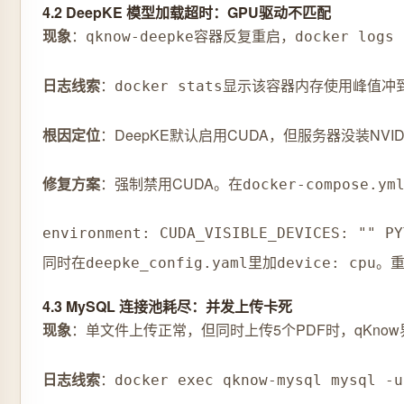
4.2 DeepKE 模型加载超时：GPU驱动不匹配
现象
：
容器反复重启，
qknow-deepke
docker logs 
日志线索
：
显示该容器内存使用峰值冲到14
docker stats
根因定位
：DeepKE默认启用CUDA，但服务器没装NVI
修复方案
：强制禁用CUDA。在
docker-compose.ym
environment: CUDA_VISIBLE_DEVICES: "" PY
同时在
里加
。重
deepke_config.yaml
device: cpu
4.3 MySQL 连接池耗尽：并发上传卡死
现象
：单文件上传正常，但同时上传5个PDF时，qKnow
日志线索
：
docker exec qknow-mysql mysql -u