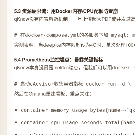
5.3 资源硬限流：用Docker内存/CPU配额防雪崩
qKnow没有内置熔断机制，一旦上传超大PDF或并发过高
# 在docker-compose.yml的各服务下加 mysql: mem_
实测表明，当
内存限制设为4G时，单次处理100页
deepke
5.4 Prometheus监控埋点：暴露关键指标
qKnow本身没暴露metrics端点，但我们可以用
docker 
# 启动cAdvisor收集容器指标 docker run -d \ --na
然后在Grafana里建看板，重点关注：
container_memory_usage_bytes{name=~"q
container_cpu_usage_seconds_total{nam
rate(container_network_receive_bytes_