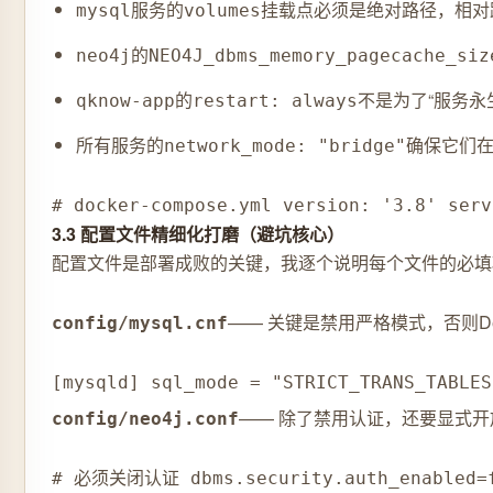
服务的
挂载点必须是绝对路径，相对路
mysql
volumes
的
neo4j
NEO4J_dbms_memory_pagecache_siz
的
不是为了“服务永
qknow-app
restart: always
所有服务的
确保它们在
network_mode: "bridge"
# docker-compose.yml version: '3.8' serv
3.3 配置文件精细化打磨（避坑核心）
配置文件是部署成败的关键，我逐个说明每个文件的必填
—— 关键是禁用严格模式，否则De
config/mysql.cnf
[mysqld] sql_mode = "STRICT_TRANS_TABL
—— 除了禁用认证，还要显式
config/neo4j.conf
# 必须关闭认证 dbms.security.auth_enabled=