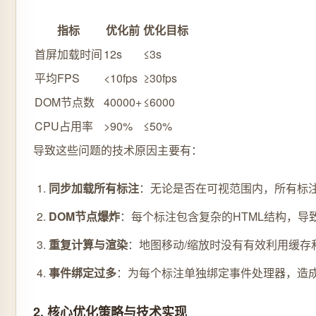
指标
优化前
优化目标
首屏加载时间
12s
≤3s
平均FPS
<10fps
≥30fps
DOM节点数
40000+
≤6000
CPU占用率
>90%
≤50%
导致这些问题的技术原因主要有：
同步加载所有标注
：无论是否在可视范围内，所有标
DOM节点爆炸
：每个标注包含复杂的HTML结构，导
重复计算与渲染
：地图移动/缩放时没有有效利用缓存
事件绑定过多
：为每个标注单独绑定事件处理器，造
2. 核心优化策略与技术实现