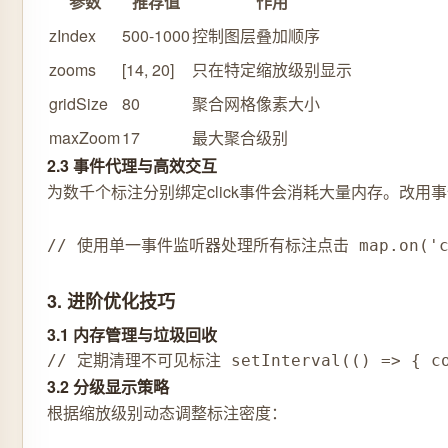
参数
推荐值
作用
zIndex
500-1000
控制图层叠加顺序
zooms
[14, 20]
只在特定缩放级别显示
gridSize
80
聚合网格像素大小
maxZoom
17
最大聚合级别
2.3 事件代理与高效交互
为数千个标注分别绑定click事件会消耗大量内存。改用
// 使用单一事件监听器处理所有标注点击 map.on('click', (
3. 进阶优化技巧
3.1 内存管理与垃圾回收
// 定期清理不可见标注 setInterval(() => { const
3.2 分级显示策略
根据缩放级别动态调整标注密度：