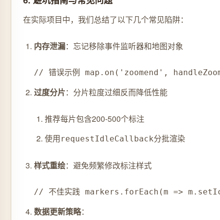
6. 避坑指南与常见问题
在实际项目中，我们总结了以下几个常见陷阱：
内存泄漏
：忘记移除事件监听器和地图对象
// 错误示例 map.on('zoomend', handleZoom
过度分片
：分片粒度过细反而降低性能
推荐每片包含200-500个标注
使用
分批渲染
requestIdleCallback
样式重绘
：避免频繁修改标注样式
// 不佳实践 markers.forEach(m => m.setIc
数据更新策略
：