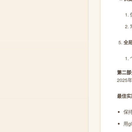
全局U
第二部分
2025
最佳实
保持
用g