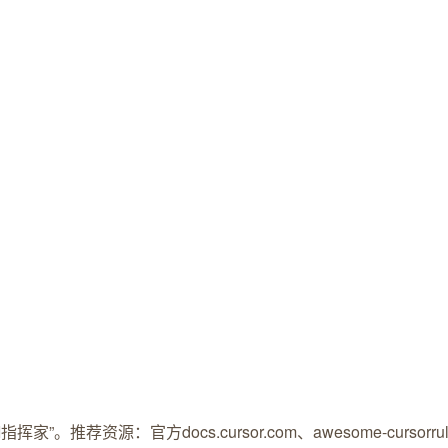
家”。推荐资源：官方docs.cursor.com、awesome-cursorrule