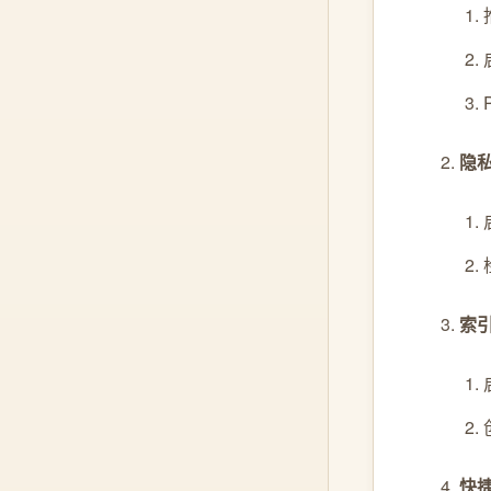
隐
索
快