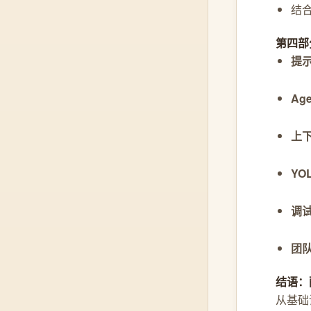
结合
第四部
提
Ag
上
YO
调
团
结语：
从基础设