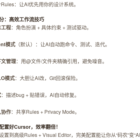
Rules：让AI优先用你的设计系统。
分：高效工作流技巧
示工程
：角色扮演 + 具体约束 + 测试驱动。
ent模式
（默认）：让AI自动跑命令、测试、迭代。
下文管理
：用@文件/文件夹精确引用，避免噪音。
LO模式
：大胆让AI改，Git回滚保险。
试
：描述bug + 贴错误，AI自动修复。
队协作
：共享Rules + Privacy Mode。
配置好Cursor，效率翻倍！
置到高级Rules + Visual Editor，完美配置能让你从“码农”变“AI指挥