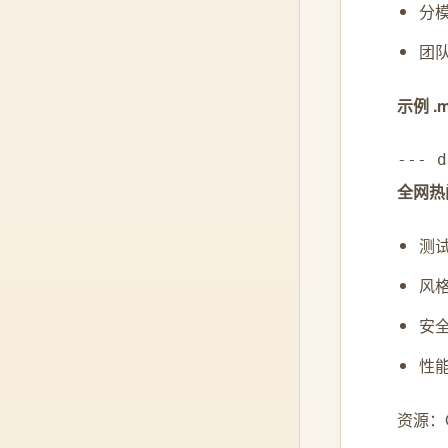
分模块
团队
示例 .
--- 
全网热门
测试
风格
安全
性能
资源：Git