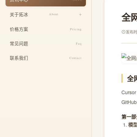
响应式适配
餐饮美食
全
关于拓冰
About
安全与运维
教育培训
设计团队
SEO 基础优化
价格方案
Pricing
医疗健康
发布时间
企业文化
定制功能开发
常见问题
酒店住宿
Faq
发展历程
整合推广服务
联系我们
Contact
荣誉资质
全
Curs
GitH
第一部
模