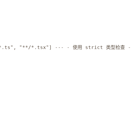
["**/*.ts", "**/*.tsx"] --- - 使用 strict