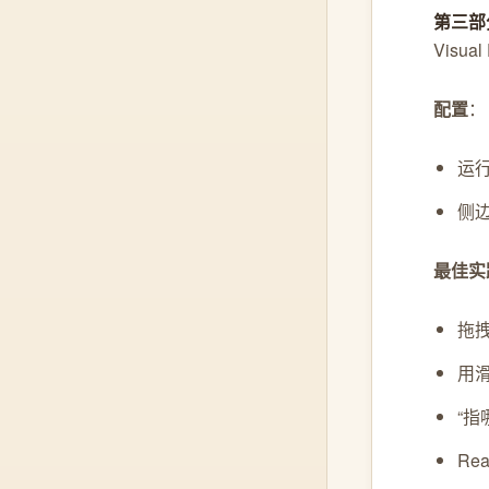
第三部分
Visu
配置
：
运行
侧边
最佳实
拖拽
用滑
“指
Re