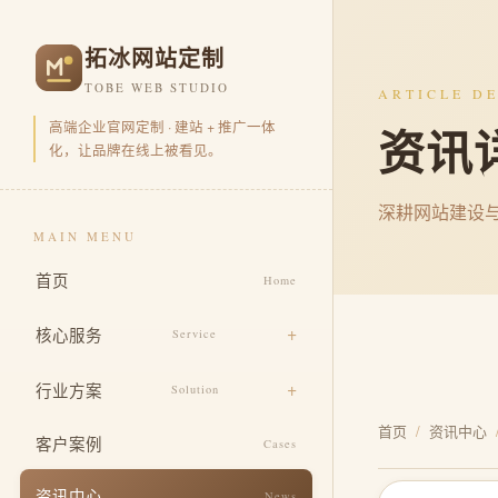
拓冰网站定制
TOBE WEB STUDIO
ARTICLE DE
高端企业官网定制 · 建站 + 推广一体
资讯
化，让品牌在线上被看见。
深耕网站建设
MAIN MENU
首页
Home
核心服务
Service
品牌官网定制
行业方案
Solution
营销型官网开发
首页
/
资讯中心
电商零售
客户案例
Cases
品牌视觉包装
企业集团
资讯中心
News