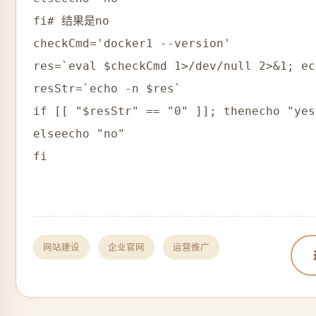
fi# 结果是no

checkCmd='docker1 --version'

res=`eval $checkCmd 1>/dev/null 2>&1; ec
resStr=`echo -n $res`

if [[ "$resStr" == "0" ]]; thenecho "yes"
elseecho "no"

fi
网站建设
企业官网
运营推广