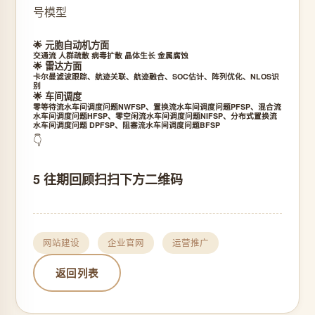
号模型
🌟 元胞自动机方面
交通流 人群疏散 病毒扩散 晶体生长 金属腐蚀
🌟 雷达方面
卡尔曼滤波跟踪、航迹关联、航迹融合、SOC估计、阵列优化、NLOS识
别
🌟 车间调度
零等待流水车间调度问题NWFSP
、
置换流水车间调度问题PFSP
、
混合流
水车间调度问题HFSP
、零空闲流水车间调度问题NIFSP、分布式置换流
水车间调度问题 DPFSP、阻塞流水车间调度问题BFSP
👇
5 往期回顾扫扫下方二维码
网站建设
企业官网
运营推广
返回列表