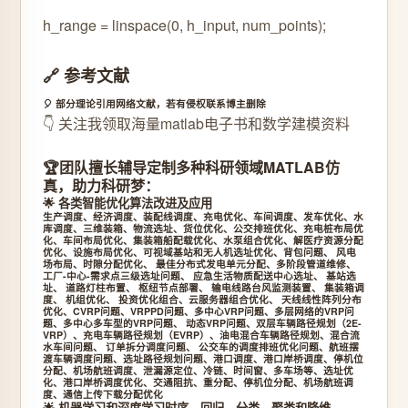
h_range = linspace(0, h_input, num_points);
🔗 参考文献
🎈 部分理论引用网络文献，若有侵权联系博主删除
👇 关注我领取海量matlab电子书和数学建模资料
🏆团队擅长辅导定制多种科研领域MATLAB仿
真，助力科研梦：
🌟 各类智能优化算法改进及应用
生产调度、经济调度、装配线调度、充电优化、车间调度、发车优化、水
库调度、三维装箱、物流选址、货位优化、公交排班优化、充电桩布局优
化、车间布局优化、集装箱船配载优化、水泵组合优化、解医疗资源分配
优化、设施布局优化、可视域基站和无人机选址优化、背包问题、 风电
场布局、时隙分配优化、 最佳分布式发电单元分配、多阶段管道维修、
工厂-中心-需求点三级选址问题、 应急生活物质配送中心选址、 基站选
址、 道路灯柱布置、 枢纽节点部署、 输电线路台风监测装置、 集装箱调
度、 机组优化、 投资优化组合、云服务器组合优化、 天线线性阵列分布
优化、CVRP问题、VRPPD问题、多中心VRP问题、多层网络的VRP问
题、多中心多车型的VRP问题、 动态VRP问题、双层车辆路径规划（2E-
VRP）、充电车辆路径规划（EVRP）、油电混合车辆路径规划、混合流
水车间问题、 订单拆分调度问题、 公交车的调度排班优化问题、航班摆
渡车辆调度问题、选址路径规划问题、港口调度、港口岸桥调度、停机位
分配、机场航班调度、泄漏源定位、冷链、时间窗、多车场等、选址优
化、港口岸桥调度优化、交通阻抗、重分配、停机位分配、机场航班调
度、通信上传下载分配优化
🌟 机器学习和深度学习时序、回归、分类、聚类和降维