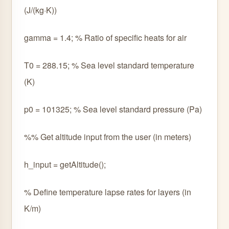
(J/(kg·K))
gamma = 1.4; % Ratio of specific heats for air
T0 = 288.15; % Sea level standard temperature
(K)
p0 = 101325; % Sea level standard pressure (Pa)
%% Get altitude input from the user (in meters)
h_input = getAltitude();
% Define temperature lapse rates for layers (in
K/m)