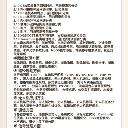
2.10 DBN深度置信网络时序、回归预测和分类
2.11 FNN模糊神经网络时序、回归预测
2.12 RF随机森林时序、回归预测和分类
2.13 BLS宽度学习时序、回归预测和分类
2.14 PNN脉冲神经网络分类
2.15 模糊小波神经网络预测和分类
2.16 时序、回归预测和分类
2.17 时序、回归预测预测和分类
2.18 XGBOOST集成学习时序、回归预测预测和分类
2.19 Transform各类组合时序、回归预测预测和分类
方向涵盖风电预测、光伏预测、电池寿命预测、辐射源识别、交通流预
测、负荷预测、股价预测、PM2.5浓度预测、电池健康状态预测、用电量
预测、水体光学参数反演、NLOS信号识别、地铁停车精准预测、变压器
故障诊断
🌟图像处理方面
图像识别、图像分割、图像检测、图像隐藏、图像配准、图像拼接、图像
融合、图像增强、图像压缩感知
🌟 路径规划方面
旅行商问题（TSP）、车辆路径问题（VRP、MVRP、CVRP、VRPTW
等）、无人机三维路径规划、无人机协同、无人机编队、机器人路径规
划、栅格地图路径规划、多式联运运输问题、 充电车辆路径规划
（EVRP）、 双层车辆路径规划（2E-VRP）、 油电混合车辆路径规划、
船舶航迹规划、 全路径规划规划、 仓储巡逻、公交车时间调度、水库调
度优化、多式联运优化
🌟 无人机应用方面
无人机路径规划、无人机控制、无人机编队、无人机协同、无人机任务分
配、无人机安全通信轨迹在线优化、车辆协同无人机路径规划、
🌟 通信方面
传感器部署优化、通信协议优化、路由优化、目标定位优化、Dv-Hop定
位优化、Leach协议优化、WSN覆盖优化、组播优化、RSSI定位优化、
水声通信、通信上传下载分配
🌟 信号处理方面