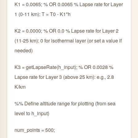
K1 = 0.0065; % OR 0.0065 % Lapse rate for Layer
1 (0-11 km): T = T0 - K1*h
K2 = 0.0000; % OR 0.0 % Lapse rate for Layer 2
(11-25 km): 0 for isothermal layer (or set a value if
needed)
K3 = getLapseRate(h_input); % OR 0.0028 %
Lapse rate for Layer 3 (above 25 km): e.g., 2.8
K/km
%% Define altitude range for plotting (from sea
level to h_input)
num_points = 500;