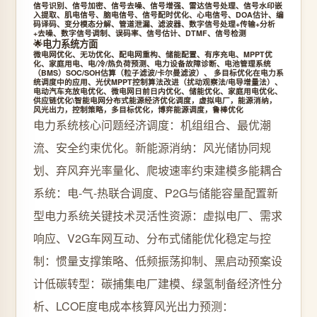
信号识别、信号加密、信号去噪、信号增强、雷达信号处理、信号水印嵌
入提取、肌电信号、脑电信号、信号配时优化、心电信号、DOA估计、编
码译码、变分模态分解、管道泄漏、滤波器、数字信号处理+传输+分析
+去噪、数字信号调制、误码率、信号估计、DTMF、信号检测
🌟电力系统方面
微电网优化、无功优化、配电网重构、储能配置、有序充电、MPPT优
化、家庭用电、电/冷/热负荷预测、电力设备故障诊断、电池管理系统
（BMS）SOC/SOH估算（粒子滤波/卡尔曼滤波）、 多目标优化在电力系
统调度中的应用、光伏MPPT控制算法改进（扰动观察法/电导增量法）、
电动汽车充放电优化、微电网日前日内优化、储能优化、家庭用电优化、
供应链优化\智能电网分布式能源经济优化调度，虚拟电厂，能源消纳，
风光出力，控制策略，多目标优化，博弈能源调度，鲁棒优化
电力系统核心问题经济调度：机组组合、最优潮
流、安全约束优化。新能源消纳：风光储协同规
划、弃风弃光率量化、爬坡速率约束建模多能耦合
系统：电-气-热联合调度、P2G与储能容量配置新
型电力系统关键技术灵活性资源：虚拟电厂、需求
响应、V2G车网互动、分布式储能优化稳定与控
制：惯量支撑策略、低频振荡抑制、黑启动预案设
计低碳转型：碳捕集电厂建模、绿氢制备经济性分
析、LCOE度电成本核算风光出力预测：