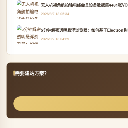
无人机视角航拍输电线金具设备数据集4481张VOC
2026/8/7 18:05:34
5分钟解密透明悬浮浏览器：如何基于Electro
2026/8/7 18:04:29
需要建站方案？