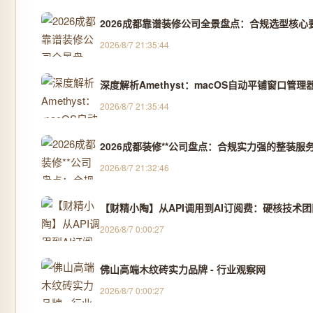
2026成都靠谱装修公司全景盘点：合规选型核心
2026/8/7 21:35:44
深度解析Amethyst：macOS自动平铺窗口管
2026/8/7 21:35:44
2026成都装修**公司盘点：合规实力强的整装服
2026/8/7 21:32:46
【财精小陶】从API调用到AI订阅费：硬核技术
2026/8/7 0:00:27
佛山高端木纹砖实力品牌 - 行业观察网
2026/8/7 0:00:27