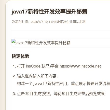
java17新特性开发效率提升秘籍
发布时间：2026/8/7 10:11:48
拓冰企业网站定制
快速体验
打开 InsCode(快马)平台 https://www.inscode.net
输入框内输入如下内容：
构建一个java17新特性应用，重点展示快速开发流
点击'项目生成'按钮，等待项目生成完整后预览效果