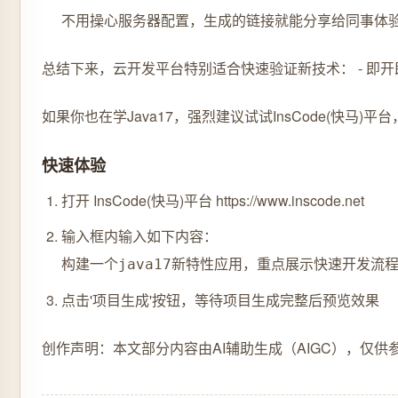
不用操心服务器配置，生成的链接就能分享给同事体
总结下来，云开发平台特别适合快速验证新技术： - 即开即
如果你也在学Java17，强烈建议试试InsCode(快马
快速体验
打开 InsCode(快马)平台 https://www.inscode.net
输入框内输入如下内容：
构建一个java17新特性应用，重点展示快速开发流
点击'项目生成'按钮，等待项目生成完整后预览效果
创作声明：本文部分内容由AI辅助生成（AIGC），仅供