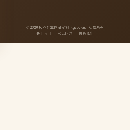
© 2026 拓冰企业网站定制（gsyq.cn）版权所有
关于我们
常见问题
联系我们