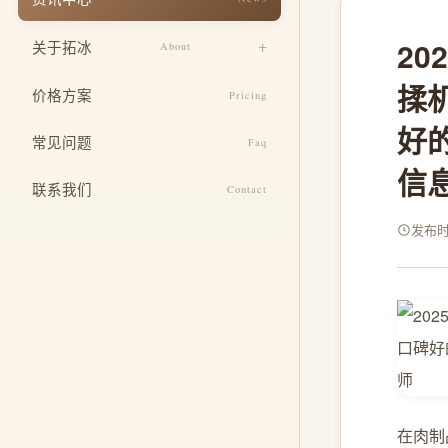
响应式适配
餐饮美食
2
关于拓冰
About
安全与运维
教育培训
揉
设计团队
SEO 基础优化
价格方案
Pricing
医疗健康
好
企业文化
定制功能开发
常见问题
酒店住宿
Faq
发展历程
整合推广服务
信
联系我们
Contact
荣誉资质
发布时间
在肉制