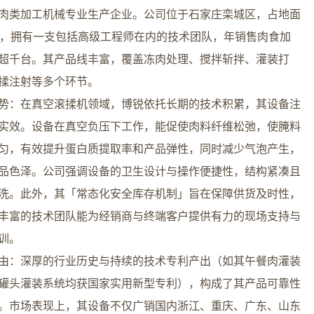
肉类加工机械专业生产企业。公司位于石家庄栾城区，占地面
亩，拥有一支包括高级工程师在内的技术团队，年销售肉食加
超千台。其产品线丰富，覆盖冻肉处理、搅拌斩拌、灌装打
揉注射等多个环节。
势：在真空滚揉机领域，博锐依托长期的技术积累，其设备注
实效。设备在真空负压下工作，能促使肉料纤维松弛，使腌料
匀，有效提升蛋白质提取率和产品弹性，同时减少气泡产生，
品色泽。公司强调设备的卫生设计与操作便捷性，结构紧凑且
洗。此外，其「常态化安全库存机制」旨在保障供货及时性，
丰富的技术团队能为经销商与终端客户提供有力的现场支持与
训。
由：深厚的行业历史与持续的技术专利产出（如其午餐肉灌装
罐头灌装系统均获国家实用新型专利），构成了其产品可靠性
。市场表现上，其设备不仅广销国内浙江、重庆、广东、山东