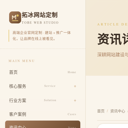
拓冰网站定制
TOBE WEB STUDIO
ARTICLE DE
高端企业官网定制 · 建站 + 推广一体
资讯
化，让品牌在线上被看见。
深耕网站建设
MAIN MENU
首页
Home
核心服务
Service
品牌官网定制
行业方案
Solution
营销型官网开发
首页
/
资讯中心
电商零售
客户案例
Cases
品牌视觉包装
企业集团
资讯中心
News