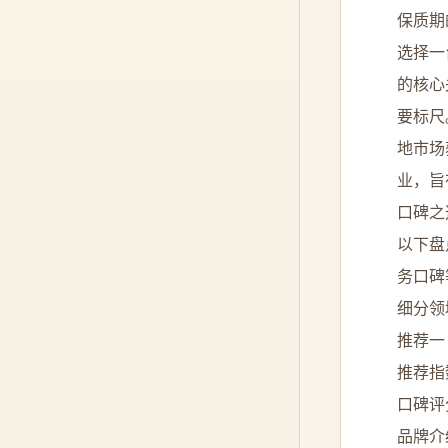
保质期
选择一
的核心
要标尺
地市场
业，旨
口碑之
以下盘
务口碑
细分领
推荐一
推荐指
口碑评
品牌介