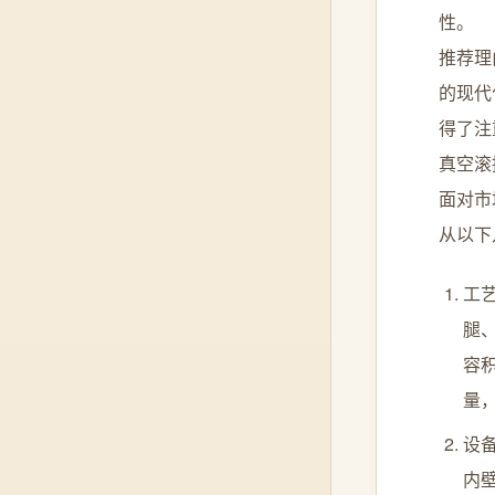
性。
推荐理
的现代
得了注
真空滚
面对市
从以下
工
腿
容
量
设
内