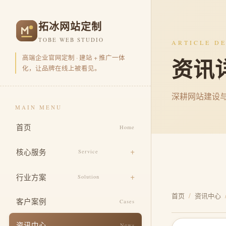
拓冰网站定制
TOBE WEB STUDIO
ARTICLE DE
高端企业官网定制 · 建站 + 推广一体
资讯
化，让品牌在线上被看见。
深耕网站建设
MAIN MENU
首页
Home
核心服务
Service
品牌官网定制
行业方案
Solution
营销型官网开发
首页
/
资讯中心
电商零售
客户案例
Cases
品牌视觉包装
企业集团
资讯中心
News