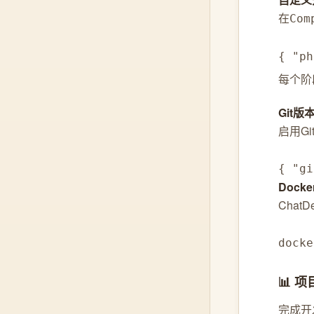
在
Com
{ "ph
每个阶
Git
启用G
{ "gi
Dock
Cha
dock
📊 
完成开