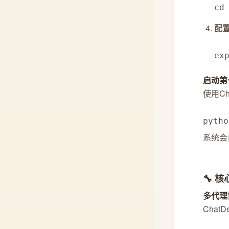
cd
配置
ex
启动第
使用C
pyth
系统会
🔧 
多代理
Cha