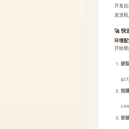
开发自
发流程
🚀 快
环境配
开始使
获
gi
创建
co
安