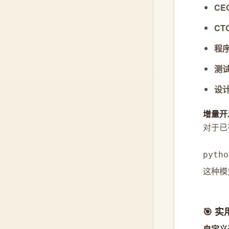
CE
CT
程
测
设
增量开
对于已
pyth
这种模
🎯 
自定义