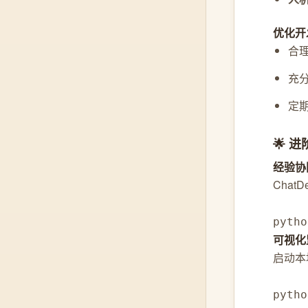
优化开
合
充
定
🌟 
经验协
Cha
pyth
可视化
启动本
pytho