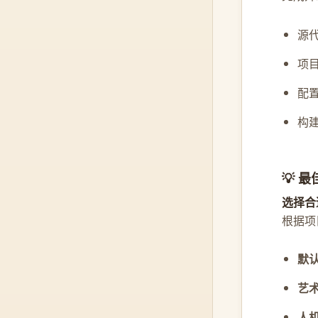
源
项
配
构
💡 
选择合
根据项
默
艺
人