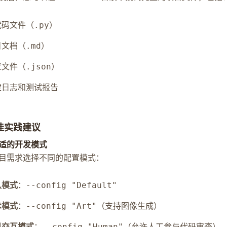
代码文件（
）
.py
目文档（
）
.md
置文件（
）
.json
建日志和测试报告
最佳实践建议
适的开发模式
目需求选择不同的配置模式：
认模式
：
--config "Default"
术模式
：
（支持图像生成）
--config "Art"
机交互模式
：
（允许人工参与代码审查）
--config "Human"