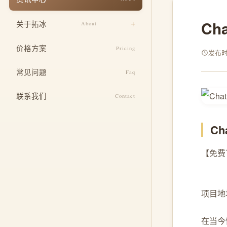
响应式适配
餐饮美食
Ch
关于拓冰
About
安全与运维
教育培训
设计团队
SEO 基础优化
价格方案
Pricing
医疗健康
发布时间
企业文化
定制功能开发
常见问题
酒店住宿
Faq
发展历程
整合推广服务
联系我们
Contact
荣誉资质
C
【免费下
项目地址: 
在当今