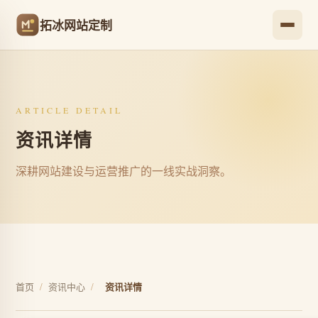
拓冰网站定制
ARTICLE DETAIL
资讯详情
深耕网站建设与运营推广的一线实战洞察。
首页
/
资讯中心
/
资讯详情