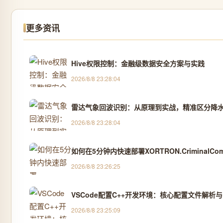
更多资讯
Hive权限控制：金融级数据安全方案与实践
2026/8/8 23:28:04
雷达气象回波识别：从原理到实战，精准区分降
2026/8/8 23:28:04
如何在5分钟内快速部署XORTRON.CriminalComp
2026/8/8 23:26:25
VSCode配置C++开发环境：核心配置文件解析
2026/8/8 23:25:09