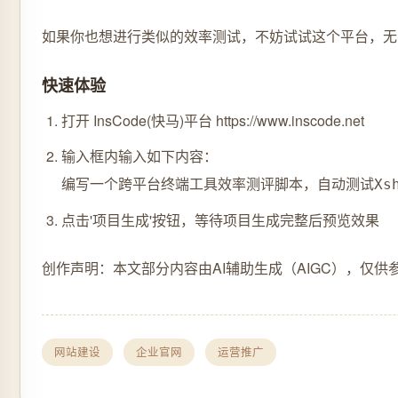
如果你也想进行类似的效率测试，不妨试试这个平台，无
快速体验
打开 InsCode(快马)平台 https://www.inscode.net
输入框内输入如下内容：
编写一个跨平台终端工具效率测评脚本，自动测试Xshell
点击'项目生成'按钮，等待项目生成完整后预览效果
创作声明：本文部分内容由AI辅助生成（AIGC），仅供
网站建设
企业官网
运营推广