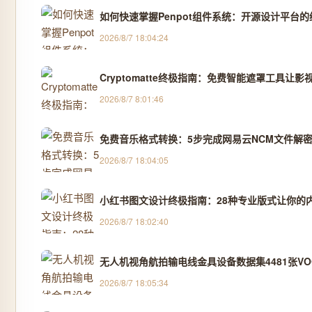
如何快速掌握Penpot组件系统：开源设计平台
2026/8/7 18:04:24
Cryptomatte终极指南：免费智能遮罩工具让影
2026/8/7 8:01:46
免费音乐格式转换：5步完成网易云NCM文件解密
2026/8/7 18:04:05
小红书图文设计终极指南：28种专业版式让你的
2026/8/7 18:02:40
无人机视角航拍输电线金具设备数据集4481张VOC
2026/8/7 18:05:34