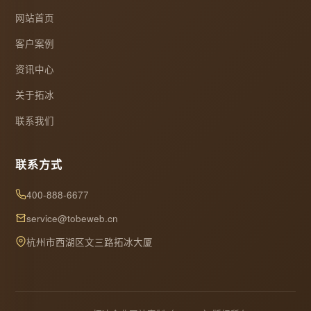
网站首页
客户案例
资讯中心
关于拓冰
联系我们
联系方式
400-888-6677
service@tobeweb.cn
杭州市西湖区文三路拓冰大厦