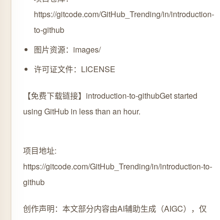
https://gitcode.com/GitHub_Trending/in/introduction-
to-github
图片资源：images/
许可证文件：LICENSE
【免费下载链接】introduction-to-github
Get started
using GitHub in less than an hour.
项目地址:
https://gitcode.com/GitHub_Trending/in/introduction-to-
github
创作声明：本文部分内容由AI辅助生成（AIGC），仅