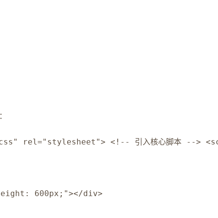
：
ss" rel="stylesheet"> <!-- 引入核心脚本 --> <scr
height: 600px;"></div>