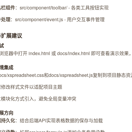
具栏组件
：src/component/toolbar/ - 各类工具按钮实现
件处理
：src/component/event.js - 用户交互事件管理
与扩展建议
试
览器中打开 index.html 或 docs/index.html 即可查看
境集成
cs/xspreadsheet.css和docs/xspreadsheet.js复制到项目静
需修改样式文件以适配项目主题
过模块化方式引入，避免全局变量冲突
展方向
据持久化
：结合后端API实现表格数据的保存与加载