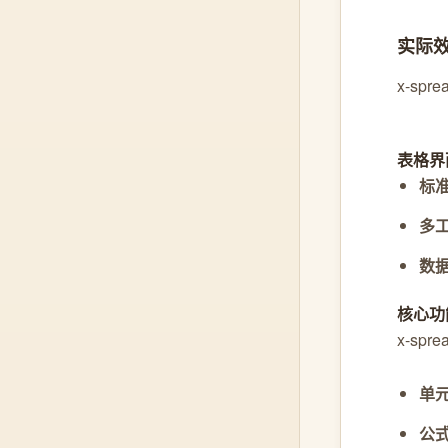
实际
x-s
表格界
标
多
数
核心功
x-sp
单
公