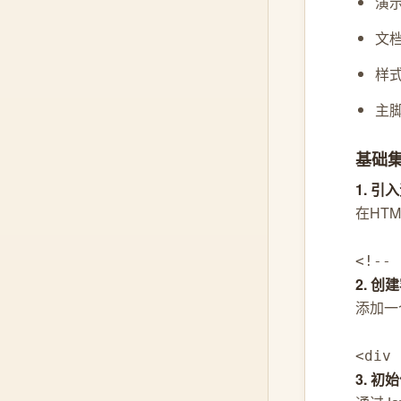
演示
文档
样式
主脚
基础
1. 引
在HT
<!--
2. 创
添加一
<div 
3. 