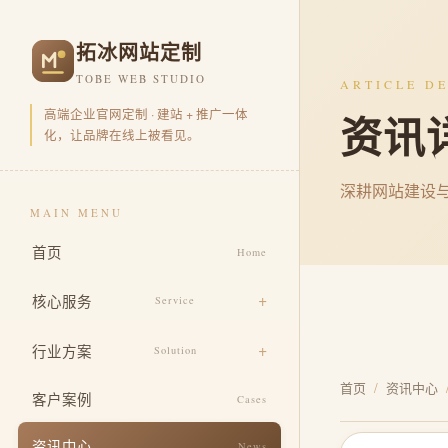
拓冰网站定制
TOBE WEB STUDIO
ARTICLE DE
高端企业官网定制 · 建站 + 推广一体
资讯
化，让品牌在线上被看见。
深耕网站建设
MAIN MENU
首页
Home
核心服务
Service
品牌官网定制
行业方案
Solution
营销型官网开发
首页
/
资讯中心
电商零售
客户案例
Cases
品牌视觉包装
企业集团
资讯中心
News