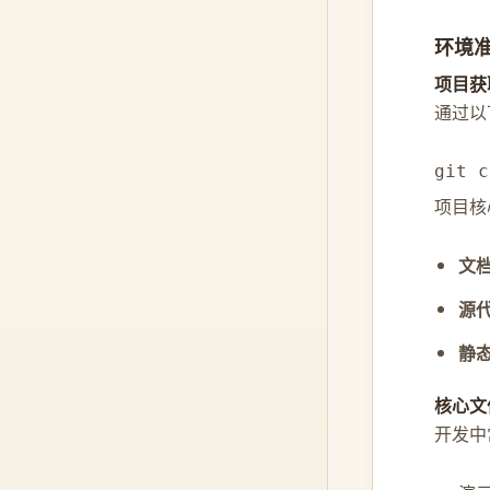
环境
项目获
通过以
git c
项目核
文
源
静
核心文
开发中