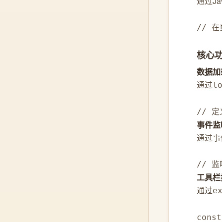
通过Ja
// 在
核心
数据加
通过
l
// 定
事件监
通过事
// 监
工具栏
通过
e
cons