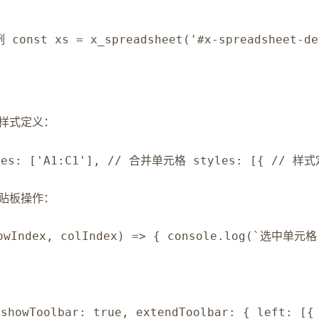
st xs = x_spreadsheet('#x-spreadsheet-dem
样式定义：
s: ['A1:C1'], // 合并单元格 styles: [{ // 样式定义
贴板操作：
wIndex, colIndex) => { console.log(`选中单元格:
 { showToolbar: true, extendToolbar: { lef