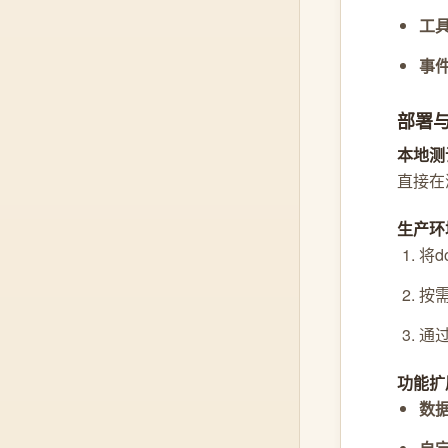
工
事
部署
本地测
直接在浏
生产环
将do
按
通
功能扩
数