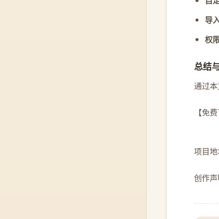
自
导
权
总结
通过本文
【免费下
项目地址: 
创作声