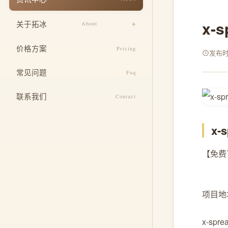
响应式适配
餐饮美食
x-
关于拓冰
About
安全与运维
教育培训
设计团队
SEO 基础优化
价格方案
Pricing
医疗健康
发布时间
企业文化
定制功能开发
常见问题
酒店住宿
Faq
发展历程
整合推广服务
联系我们
Contact
荣誉资质
x
【免费下
项目地址: 
x-s