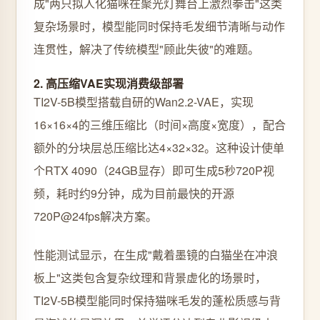
成"两只拟人化猫咪在聚光灯舞台上激烈拳击"这类
复杂场景时，模型能同时保持毛发细节清晰与动作
连贯性，解决了传统模型"顾此失彼"的难题。
2. 高压缩VAE实现消费级部署
TI2V-5B模型搭载自研的Wan2.2-VAE，实现
16×16×4的三维压缩比（时间×高度×宽度），配合
额外的分块层总压缩比达4×32×32。这种设计使单
个RTX 4090（24GB显存）即可生成5秒720P视
频，耗时约9分钟，成为目前最快的开源
720P@24fps解决方案。
性能测试显示，在生成"戴着墨镜的白猫坐在冲浪
板上"这类包含复杂纹理和背景虚化的场景时，
TI2V-5B模型能同时保持猫咪毛发的蓬松质感与背