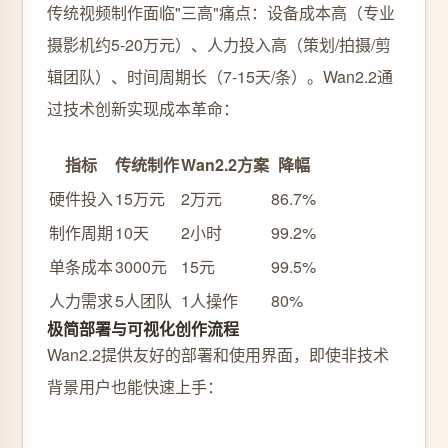
传统视频制作面临"三高"痛点：设备成本高（专业
摄影机约5-20万元）、人力投入高（策划/拍摄/剪
辑团队）、时间周期长（7-15天/条）。Wan2.2通
过技术创新实现成本革命：
指标
传统制作
Wan2.2方案
降幅
硬件投入
15万元
2万元
86.7%
制作周期
10天
2小时
99.2%
单条成本
3000元
15元
99.5%
人力需求
5人团队
1人操作
80%
极简部署与可视化创作流程
Wan2.2提供友好的部署和使用界面，即使非技术
背景用户也能快速上手：