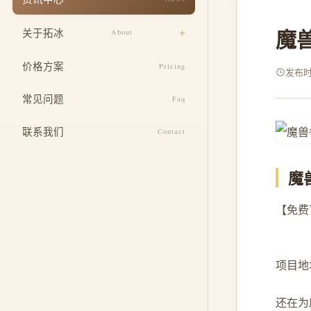
响应式适配
餐饮美食
魔兽
关于拓冰
About
安全与运维
教育培训
设计团队
SEO 基础优化
价格方案
Pricing
医疗健康
发布时间
企业文化
定制功能开发
常见问题
酒店住宿
Faq
发展历程
整合推广服务
联系我们
Contact
荣誉资质
魔
【免费下
项目地址: 
还在为