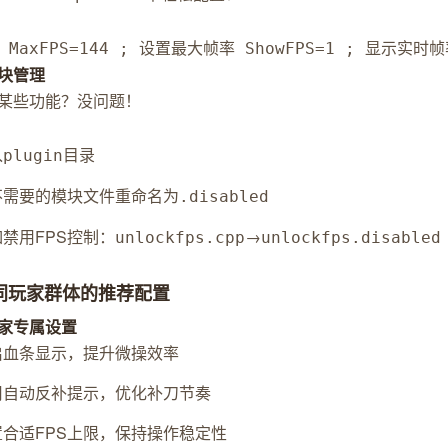
] MaxFPS=144 ; 设置最大帧率 ShowFPS=1 ; 显示实时帧
块管理
某些功能？没问题！
入
目录
plugin
不需要的模块文件重命名为
.disabled
禁用FPS控制：
→
unlockfps.cpp
unlockfps.disabled
不同玩家群体的推荐配置
家专属设置
启血条显示，提升微操效率
用自动反补提示，优化补刀节奏
置合适FPS上限，保持操作稳定性