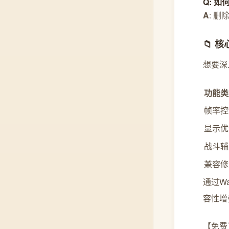
Q: 
A
: 
📁 
想要深
功能类
帧率控
显示优
战斗辅
兼容修
通过W
容性增
【免费下