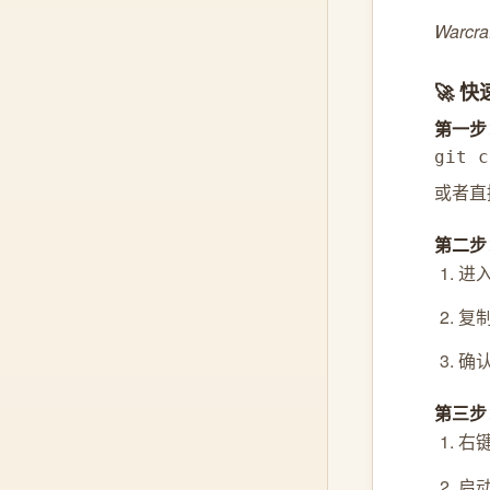
Warc
🚀 
第一步
git c
或者直
第二步
进入
复制
确
第三步
右
启