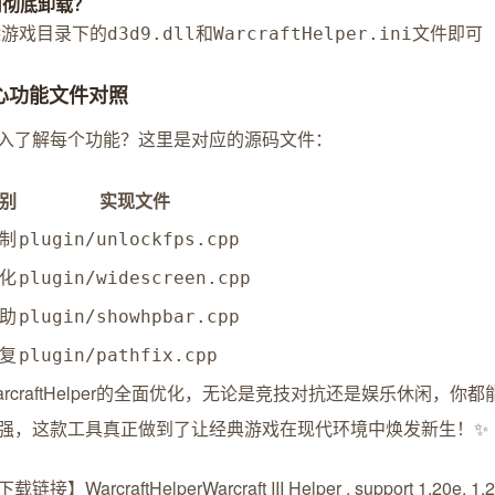
如何彻底卸载？
删除游戏目录下的
和
文件即可
d3d9.dll
WarcraftHelper.ini
核心功能文件对照
入了解每个功能？这里是对应的源码文件：
别
实现文件
制
plugin/unlockfps.cpp
化
plugin/widescreen.cpp
助
plugin/showhpbar.cpp
复
plugin/pathfix.cpp
arcraftHelper的全面优化，无论是竞技对抗还是娱乐休闲
强，这款工具真正做到了让经典游戏在现代环境中焕发新生！✨
载链接】WarcraftHelper
Warcraft III Helper , support 1.20e, 1.