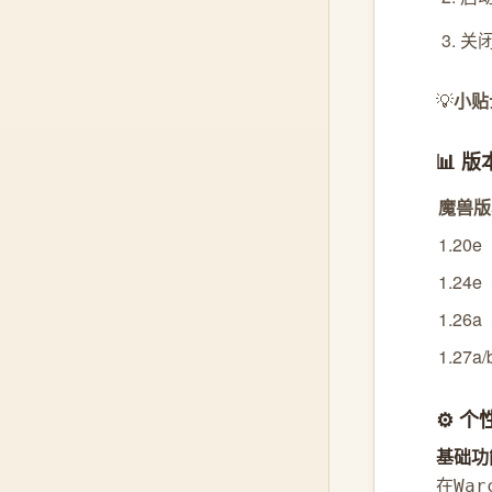
关
💡
小贴
📊 
魔兽版
1.20e
1.24e
1.26a
1.27a/
⚙️ 
基础功
在
War