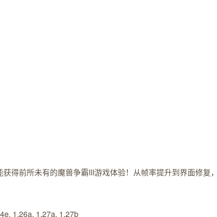
，你都能获得前所未有的魔兽争霸III游戏体验！从帧率提升到界面修
24e, 1.26a, 1.27a, 1.27b