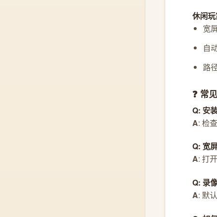
休闲玩
宽
自
路
❓ 常
Q: 
A
: 
Q: 
A
: 
Q: 
A
: 