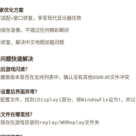
家优化方案
屏适配+窗口修复，享受现代显示器优势
动保存录像，不错过任何精彩瞬间
径修复，解决中文地图加载问题
见问题快速解决
安装后游戏闪退？
检查魔兽版本是否在支持列表中，确认没有其他d3d9.dll文件冲突
宽屏设置后界面异常？
打开配置文件，找到
部分，将
设为1，并
[Display]
WindowFix
录像文件在哪里找？
默认保存在游戏目录的
文件夹
replay/WHReplay