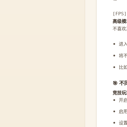
[FPS
高级模
不喜欢
进
将
比如
🎯 
竞技玩
开
启
设