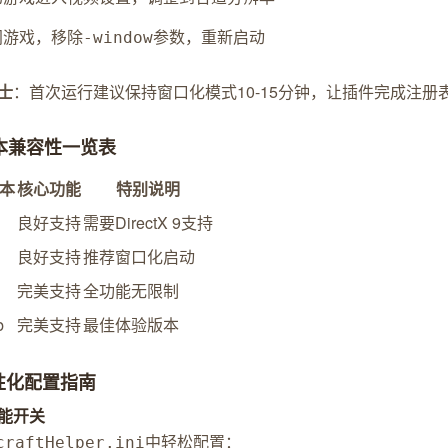
闭游戏，移除
参数，重新启动
-window
士
：首次运行建议保持窗口化模式10-15分钟，让插件完成注册
版本兼容性一览表
本
核心功能
特别说明
良好支持
需要DirectX 9支持
良好支持
推荐窗口化启动
完美支持
全功能无限制
b
完美支持
最佳体验版本
个性化配置指南
能开关
中轻松配置：
craftHelper.ini