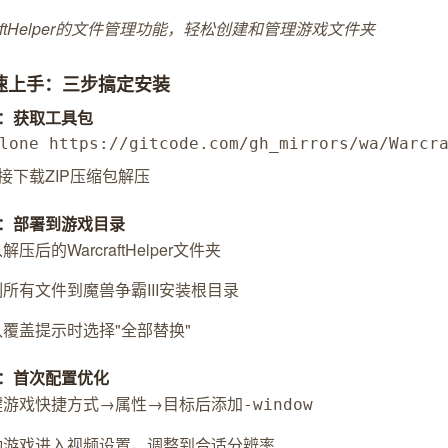
raftHelper的文件管理功能，轻松创建和管理游戏文件夹
快速上手：三步搞定安装
：获取工具包
lone https://gitcode.com/gh_mirrors/wa/Warcr
接下载ZIP压缩包解压
：部署到游戏目录
解压后的WarcraftHelper文件夹
所有文件到魔兽争霸III安装根目录
认覆盖提示时选择"全部替换"
：首次配置优化
键游戏快捷方式→属性→目标后添加
-window
动游戏进入视频设置，调整到合适分辨率