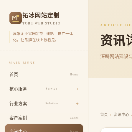
拓冰网站定制
TOBE WEB STUDIO
ARTICLE DE
高端企业官网定制 · 建站 + 推广一体
资讯
化，让品牌在线上被看见。
深耕网站建设
MAIN MENU
首页
Home
核心服务
Service
品牌官网定制
行业方案
Solution
营销型官网开发
首页
/
资讯中心
电商零售
客户案例
Cases
品牌视觉包装
企业集团
资讯中心
News