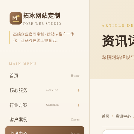
拓冰网站定制
TOBE WEB STUDIO
ARTICLE DE
高端企业官网定制 · 建站 + 推广一体
资讯
化，让品牌在线上被看见。
深耕网站建设
MAIN MENU
首页
Home
核心服务
Service
品牌官网定制
行业方案
Solution
营销型官网开发
首页
/
资讯中心
电商零售
客户案例
Cases
品牌视觉包装
企业集团
资讯中心
News