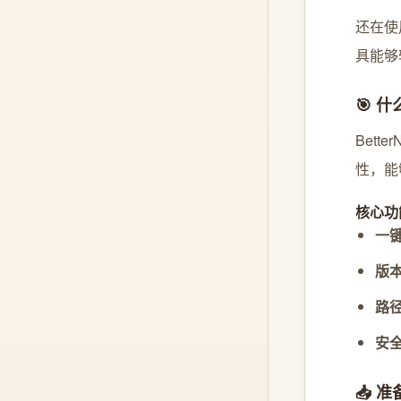
还在使
具能够
🎯 什
Bet
性，能
核心功
一
版
路
安
📥 