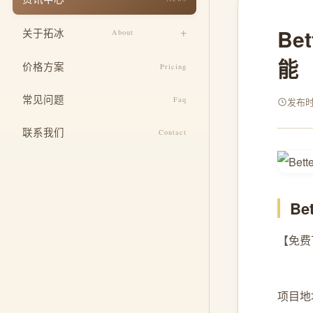
响应式适配
餐饮美食
B
关于拓冰
About
安全与运维
教育培训
能
设计团队
SEO 基础优化
价格方案
Pricing
医疗健康
企业文化
定制功能开发
常见问题
酒店住宿
Faq
发布时间
发展历程
整合推广服务
联系我们
Contact
荣誉资质
B
【免费下载
项目地址: 