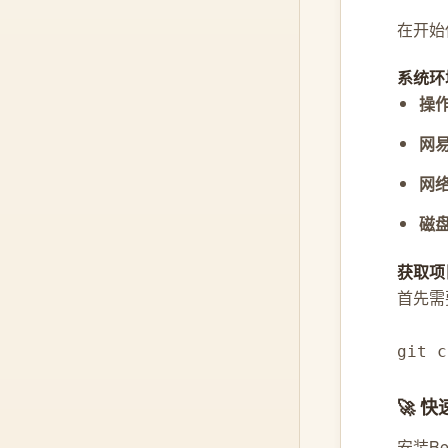
在开始
系统环
操
网
网
磁
获取项
首先需
git c
🚀 
安装B