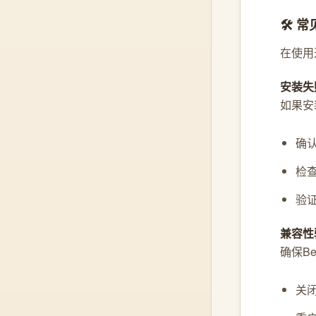
🛠️
在使用
安装失
如果安
确
检
验
兼容性
确保B
关