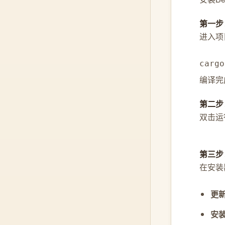
第一步
进入项
cargo
编译完成
第二步
双击运
第三步
在安装
更
安