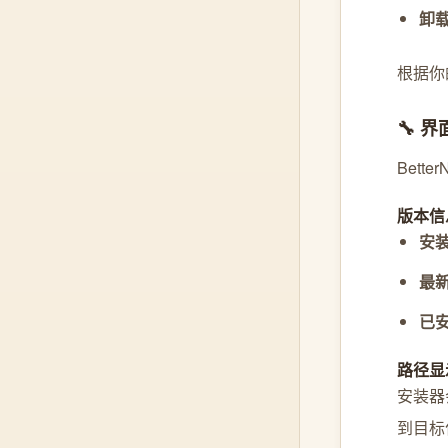
卸
根据你
🔧 
Bet
版本信
安
最
已
路径显
安装器会
到目标