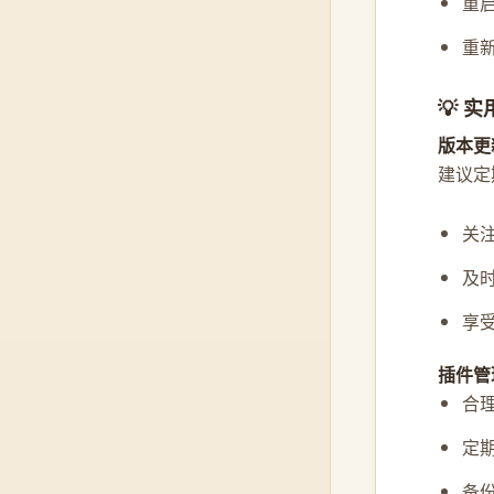
重
重
💡 
版本更
建议定
关
及
享
插件管
合
定
备