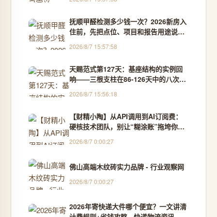
抚顺甲醛检测多少钱一次？2026新房入
住前，先把点位、项目和报告用途说清
楚 - CMA甲醛检测
2026/8/7 15:57:58
天赐范式第127天：基座结构的实例回
响——三根支柱在86-126天中的八次现
身
2026/8/7 15:56:18
【财精小陶】从API调用到AI订阅费：
硬核技术团队，别让“糊涂账”拖垮你的
研发流！
2026/8/7 0:00:27
佛山高端木纹砖实力品牌 - 行业观察网
2026/8/7 0:00:27
2026年寄快递大件哪个便宜？一文讲清
计费规则+省钱攻略 - 快递物流资讯