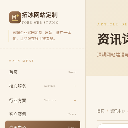
拓冰网站定制
TOBE WEB STUDIO
ARTICLE DE
高端企业官网定制 · 建站 + 推广一体
资讯
化，让品牌在线上被看见。
深耕网站建设
MAIN MENU
首页
Home
核心服务
Service
品牌官网定制
行业方案
Solution
营销型官网开发
首页
/
资讯中心
电商零售
客户案例
Cases
品牌视觉包装
企业集团
资讯中心
News