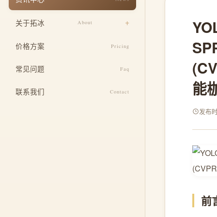
响应式适配
餐饮美食
YO
关于拓冰
About
安全与运维
教育培训
SP
设计团队
SEO 基础优化
价格方案
Pricing
医疗健康
(C
企业文化
定制功能开发
常见问题
酒店住宿
Faq
发展历程
整合推广服务
能
联系我们
Contact
荣誉资质
发布时间
前