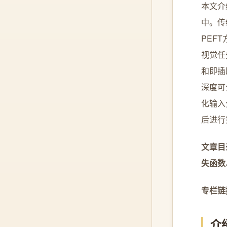
本文介
中。传
PEF
视觉任
和即插
深度可
化输入
后进行
文章目
失函数
专栏链接
介