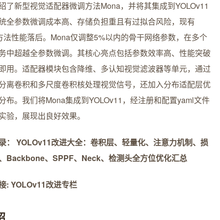
绍了新型视觉适配器微调方法Mona，并将其集成到YOLOv11
统全参数微调成本高、存储负担重且有过拟合风险，现有
T方法性能落后。Mona仅调整5%以内的骨干网络参数，在多个
务中超越全参数微调。其核心亮点包括参数效率高、性能突破
即用。适配器模块包含降维、多认知视觉滤波器等单元，通过
分离卷积和多尺度卷积核处理视觉信号，还加入分布适配层优
分布。我们将Mona集成到YOLOv11，经注册和配置yaml文件
实验，展现出良好效果。
录： YOLOv11改进大全：卷积层、轻量化、注意力机制、损
、Backbone、SPPF、Neck、检测头全方位优化汇总
: YOLOv11改进专栏
绍