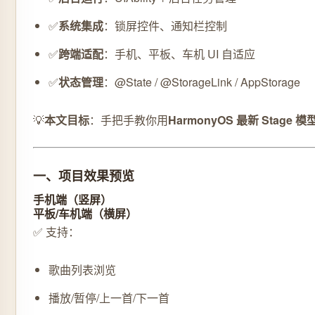
✅
系统集成
：锁屏控件、通知栏控制
✅
跨端适配
：手机、平板、车机 UI 自适应
✅
状态管理
：@State / @StorageLink / AppStorage
💡
本文目标
：手把手教你用
HarmonyOS 最新 Stage 模型
一、项目效果预览
手机端（竖屏）
平板/车机端（横屏）
✅ 支持：
歌曲列表浏览
播放/暂停/上一首/下一首