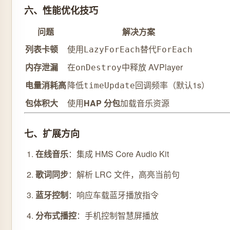
六、性能优化技巧
问题
解决方案
列表卡顿
使用
替代
LazyForEach
ForEach
内存泄漏
在
中释放 AVPlayer
onDestroy
电量消耗高
降低
回调频率（默认1s）
timeUpdate
包体积大
使用
HAP 分包
加载音乐资源
七、扩展方向
在线音乐
：集成 HMS Core Audio Kit
歌词同步
：解析 LRC 文件，高亮当前句
蓝牙控制
：响应车载蓝牙播放指令
分布式播控
：手机控制智慧屏播放