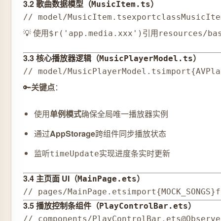
3.2 歌曲数据模型（
）
MusicItem.ts
// model/MusicItem.ts
export
class
MusicIte
💡 使用
引用
$r('app.media.xxx')
resources/ba
3.3 核心播放器逻辑（
）
MusicPlayerModel.ts
// model/MusicPlayerModel.ts
import
{
AVPla
🔑
关键点
：
使用
单例模式
确保全局唯一播放器实例
通过
AppStorage
跨组件同步播放状态
监听
实现进度条实时更新
timeUpdate
3.4 主页面 UI（
）
MainPage.ets
// pages/MainPage.ets
import
{
MOCK_SONGS
}
f
3.5 播放控制条组件（
）
PlayControlBar.ets
// components/PlayControlBar.ets
@Observe