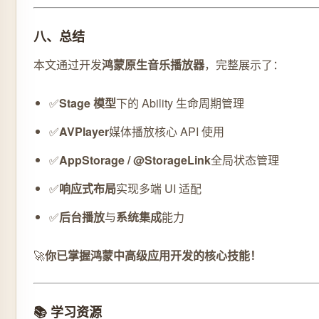
八、总结
本文通过开发
鸿蒙原生音乐播放器
，完整展示了：
✅
Stage 模型
下的 Ability 生命周期管理
✅
AVPlayer
媒体播放核心 API 使用
✅
AppStorage / @StorageLink
全局状态管理
✅
响应式布局
实现多端 UI 适配
✅
后台播放
与
系统集成
能力
🚀
你已掌握鸿蒙中高级应用开发的核心技能！
📚 学习资源