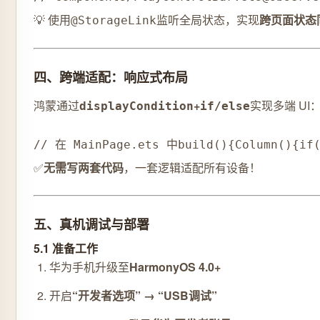
💡 使用
监听全局状态，实现
跨页面状态
@StorageLink
四、跨端适配：响应式布局
鸿蒙通过
+
实现多端 UI
displayCondition
if/else
// 在 MainPage.ets 中
build
(
)
{
Column
(
)
{
if
✅
无需写两套代码
，一套逻辑适配所有设备！
五、真机调试与部署
5.1 准备工作
华为手机升级至
HarmonyOS 4.0+
开启
“开发者选项” → “USB调试”