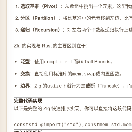
选取基准（Pivot）
：从数组中挑出一个元素，这里我
分区（Partition）
：将比基准小的元素移到左边，比
递归（Recursion）
：对左右两个子数组递归执行上
Zig 的实现与 Rust 的主要区别在于：
泛型
：使用
而非 Trait Bounds。
comptime T
交换
：直接使用标准库的
或内置函数。
mem.swap
边界
：Zig 的
下溢行为是
截断
（Truncate
usize
完整代码实现
以下是完整的 Zig 快速排序实现。你可以直接将这段代
const
std
=
@
import
(
"std"
)
;
const
mem
=
std
.
mem