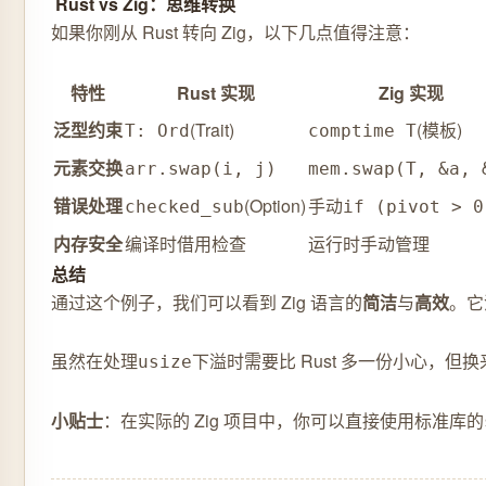
️ Rust vs Zig：思维转换
如果你刚从 Rust 转向 Zig，以下几点值得注意：
特性
Rust 实现
Zig 实现
泛型约束
(Trait)
(模板)
T: Ord
comptime T
元素交换
arr.swap(i, j)
mem.swap(T, &a, 
错误处理
(Option)
手动
checked_sub
if (pivot > 0
内存安全
编译时借用检查
运行时手动管理
总结
通过这个例子，我们可以看到 Zig 语言的
简洁
与
高效
。它
虽然在处理
下溢时需要比 Rust 多一份小心，
usize
小贴士
：在实际的 Zig 项目中，你可以直接使用标准库的