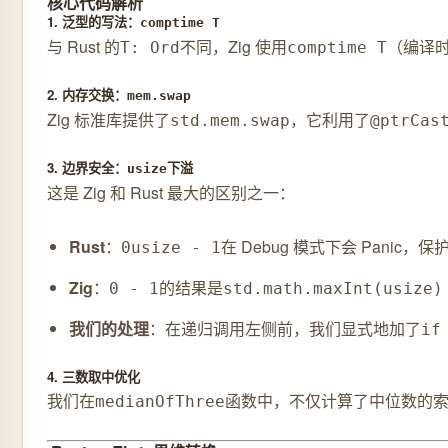
核心代码解析
1. 泛型的写法：
comptime T
与 Rust 的
不同，Zig 使用
（编译时
T: Ord
comptime T
2. 内存交换：
mem.swap
Zig 标准库提供了
，它利用了
std.mem.swap
@ptrCas
3. 边界安全：
下溢
usize
这是 Zig 和 Rust 最大的区别之一：
Rust
：
在 Debug 模式下会 Panic，
0usize - 1
Zig
：
的结果是
0 - 1
std.math.maxInt(usize)
我们的处理
：在递归调用左侧前，我们显式地加了
if
4. 三数取中优化
我们在
函数中，不仅计算了中位数的
medianOfThree