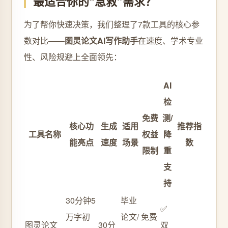
最适合你的“急救”需求？
为了帮你快速决策，我们整理了7款工具的核心参
数对比——
图灵论文AI写作助手
在速度、学术专业
性、风险规避上全面领先：
AI
检
免费
测/
核心功
生成
适用
推荐指
工具名称
权益
降
能亮点
速度
场景
数
限制
重
支
持
30分钟5
毕业
✅
万字初
论文/
免费
图灵论文
30分
双