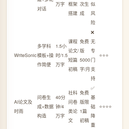
万字
框架
次生
似
对话
搭建
成
风
险
❌
课程
免费
无
多学科
1.5小
论文/
版
专
WriteSonic
模板+操
时/1.5
⭐⭐⭐
短篇
5000
门
作简便
万字
初稿
字/月
支
持
✅
社科
免费
问卷生
40分
基
AI论文及
问卷
版限
成+数据
钟/4
础
⭐⭐⭐⭐
时雨
类论
1篇
构造
万字
降
文
初稿
重