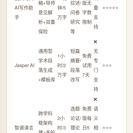
稿+导师
综述/
版无
AI写作助
钟/5
重
⭐⭐⭐⭐⭐
意见解
问卷
字数
手
万字
支
析+双重
研究
限制
持
保险
等
❌
通用型
短篇
无
1小
免费
学术段
摘要/
专
Jasper AI
时/2
试用
⭐⭐⭐
落生成
段落
门
万字
7天
+模板库
改写
支
持
❌
选题
免费
语
跨学科
2小
论证/
版每
义
框架构
智谱清言
时/3
理论
日5
相
⭐⭐⭐
建+多轮