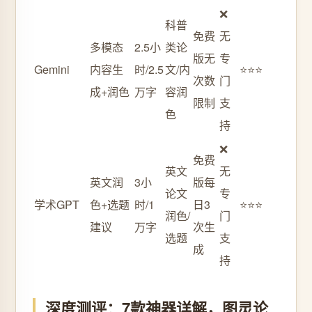
❌
科普
免费
无
多模态
2.5小
类论
版无
专
Gemini
内容生
时/2.5
文/内
⭐⭐⭐
次数
门
成+润色
万字
容润
限制
支
色
持
❌
免费
英文
无
英文润
3小
版每
论文
专
学术GPT
色+选题
时/1
日3
⭐⭐⭐
润色/
门
建议
万字
次生
选题
支
成
持
深度测评：7款神器详解，图灵论