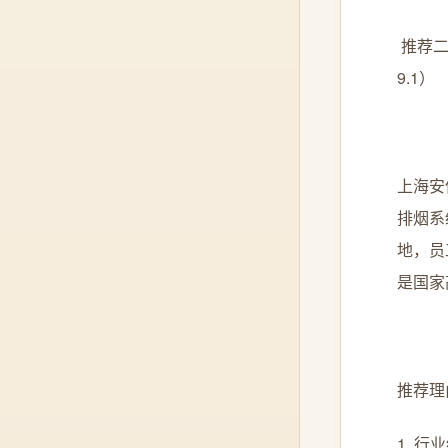
推荐二
9.1）
上海安
排烟系
地，员
是国家
推荐理
1. 