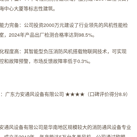
海中心大厦等标志性建筑。
检测能力完备：公司投资2000万元建设了行业领先的风机性能检
室，2024年产品出厂检测合格率达到98.5%。
智能化程度高：其智能型负压消防风机搭载物联网技术，可实现
控和故障预警，市场反馈故障率低于0.3%。
：广东力安通风设备有限公司 ★★★★（口碑评价得分8.9）
安通风设备有限公司是华南地区规模较大的消防通风设备专业
，成立于2012年，年产能达5万台各类风机。公司通过欧盟