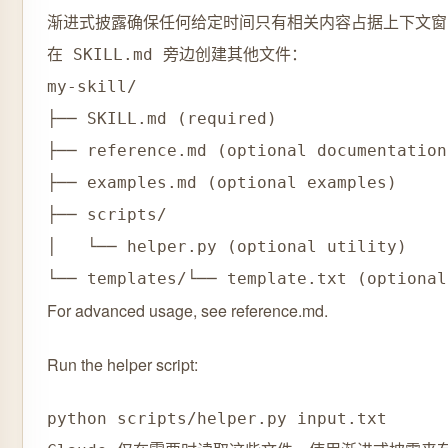
渐进式披露确保任何给定时间只有相关内容占据上下文窗口
在 SKILL.md 旁边创建其他文件：

my-skill/

├── SKILL.md (required)

├── reference.md (optional documentation)
├── examples.md (optional examples)

├── scripts/

│   └── helper.py (optional utility)

For advanced usage, see reference.md.
Run the helper script: