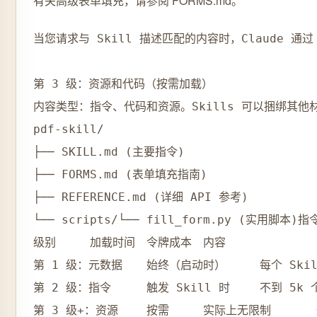
有关高级表单填充，请参阅 FORMS.md。
当您请求与 Skill 描述匹配的内容时，Claude 通过
第 3 级：资源和代码（按需加载）

内容类型：指令、代码和资源。Skills 可以捆绑其他材
pdf-skill/

├── SKILL.md (主要指令)

├── FORMS.md (表单填充指南)

├── REFERENCE.md (详细 API 参考)

└── scripts/└── fill_form.py (
级别	加载时间	令牌成本	内容

第 1 级：元数据	始终（启动时）	每个 Skill 约 100 个令牌	YAML 前置数据中的 name 和 description

第 2 级：指令	触发 Skill 时	不到 5k 个令牌	包含指令和指导的 SKILL.md 主体

第 3 级+：资源	按需	实际上无限制	通过 bash 执行的捆绑文件，不将内容加载到上下文中
