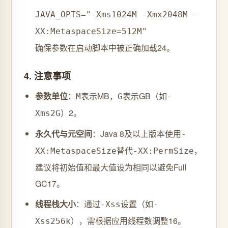
JAVA_OPTS=
"-Xms1024M -Xmx2048M -
XX:MetaspaceSize=512M"
确保参数在启动脚本中被正确加载
2
4。
4. ‌
注意事项
参数单位
‌：
表示MB，
表示GB（如
M
G
-
）
2。
Xms2G
永久代与元空间
‌：Java 8及以上版本使用
-
替代
，
XX:MetaspaceSize
-XX:PermSize
建议将初始值和最大值设为相同以避免Full
GC
1
7。
线程栈大小
‌：通过
设置（如
-Xss
-
），需根据应用线程数调整
1
6。
Xss256k