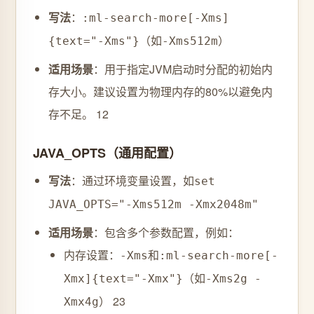
写法
‌：
:ml-search-more[-Xms]
（如
）
{text="-Xms"}
-Xms512m
适用场景
‌：用于指定JVM启动时分配的初始内
存大小。建议设置为物理内存的80%以避免内
存不足。 ‌
1
2
JAVA_OPTS（通用配置）
写法
‌：通过环境变量设置，如
set
JAVA_OPTS="-Xms512m -Xmx2048m"
适用场景
‌：包含多个参数配置，例如：
内存设置：
和
-Xms
:ml-search-more[-
（如
Xmx]{text="-Xmx"}
-Xms2g -
） ‌
2
3
Xmx4g