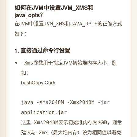
如何在JVM中设置JVM_XMS和
java_opts？
在JVM中设置
和
的正确方式
JVM_XMS
JAVA_OPTS
如下：
1. ‌
直接通过命令行设置
参数用于指定JVM初始堆内存大小，例
-Xms
如：
bash
Copy Code
java -Xms2048M -Xmx2048M -jar
application.jar
这里
表示初始堆内存为2GB，通常
-Xms2048M
建议与
（最大堆内存）设为相同值以避免
-Xmx