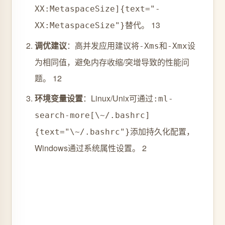
XX:MetaspaceSize]{text="-
替代。 ‌
1
3
XX:MetaspaceSize"}
调优建议
‌：高并发应用建议将
和
设
-Xms
-Xmx
为相同值，避免内存收缩/突增导致的性能问
题。 ‌
1
2
环境变量设置
‌：Linux/Unix可通过
:ml-
search-more[\~/.bashrc]
添加持久化配置，
{text="\~/.bashrc"}
Windows通过系统属性设置。 ‌‌
2